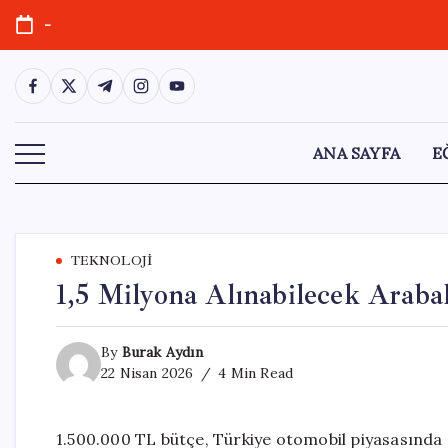
Skip
-
to
content
https://www.facebook.com/
https://twitter.com/
https://t.me/
https://www.instagram.com/
https://youtube.com/
ANA SAYFA
E
TEKNOLOJI
1,5 Milyona Alınabilecek Araba
By
Burak Aydın
22 Nisan 2026
4 Min Read
1.500.000 TL bütçe, Türkiye otomobil piyasasında 