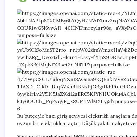
6
Bu bütçeyle bazı giriş seviyesi elektrikli araçlar
uygun bir elektrikli araçtır. Düşük yakıt maliyeti ve
Yeni nesil markalardan
MG4
gibi modeller de kam