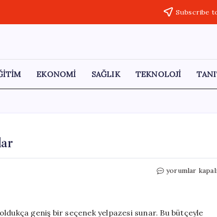
Subscribe t
ĞİTİM
EKONOMİ
SAĞLIK
TEKNOLOJİ
TANI
lar
1,5
yorumlar kapal
Milyona
Alınabilecek
Arabalar
için
oldukça geniş bir seçenek yelpazesi sunar. Bu bütçeyle