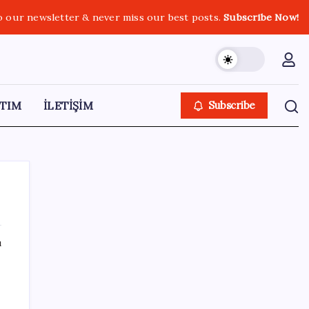
o our newsletter & never miss our best posts.
Subscribe Now!
TIM
İLETİŞİM
Subscribe
ı
SON YAZILAR
Son dakika… ‘Çerçeve yasa’ TBMM
Başkanlığı’na sunuldu: 360’a yakın