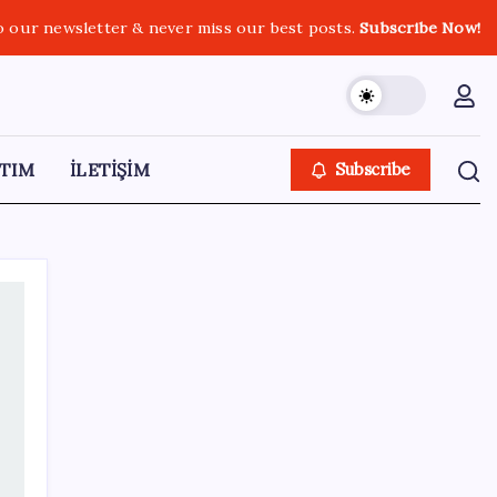
o our newsletter & never miss our best posts.
Subscribe Now!
TIM
İLETİŞİM
Subscribe
SON YAZILAR
Türkiye, Suudi Arabistan ve Pakistan üçlü
savunma anlaşması imzaladı