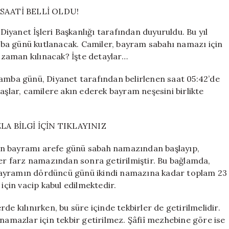
BAYRAMI
NAMAZI
SAATİ
yanet İşleri Başkanlığı tarafından duyuruldu. Bu yıl
BELLİ
ba günü kutlanacak. Camiler, bayram sabahı namazı için
OLDU!
zaman kılınacak? İşte detaylar…
için
ba günü, Diyanet tarafından belirlenen saat 05:42’de
aşlar, camilere akın ederek bayram neşesini birlikte
A BİLGİ İÇİN TIKLAYINIZ
rban bayramı arefe günü sabah namazından başlayıp,
r farz namazından sonra getirilmiştir. Bu bağlamda,
bayramın dördüncü günü ikindi namazına kadar toplam 23
 için vacip kabul edilmektedir.
de kılınırken, bu süre içinde tekbirler de getirilmelidir.
 namazlar için tekbir getirilmez. Şâfiî mezhebine göre ise