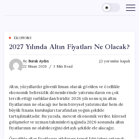
Skip
to
content
EKONOMI
2027 Yılında Altın Fiyatları Ne Olacak?
2027
By
Burak Aydın
yorumlar kapalı
Yılında
22 Nisan 2026
3 Min Read
Altın
Fiyatları
Ne
Altın, yüzyıllardır güvenli liman olarak görülen ve özellikle
Olacak?
ekonomik belirsizlik dönemlerinde yatırımcıların en çok
için
tercih ettiği varlıklardan biridir. 2026 yılı sonu için altın
fiyatlarının ne olacağı ise hem bireysel yatırımcılar hem de
büyük finans kuruluşları tarafından yoğun şekilde
tartışılmaktadır. Bu yazıda, mevcut ekonomik veriler, küresel
gelişmeler ve uzman tahminleri ışığında 2026 sonunda altın
fiyatlarının ne olabileceğini detaylı şekilde ele alacağız.
Öncelikle altın fiyatlarını etkileyen temel faktörleri anlamak