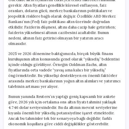
gerekir. Altın fiyatları genellikle küresel enflasyon, faiz
oranları, doların gücü, merkez bankalarının politikaları ve
jeopolitik risklere bağlı olarak değişir. Özellikle ABD Merkez
Bankası’nın (Fed) faiz politikası altın üzerinde doğrudan
etkilidir. Faizlerin düşmesi, altını daha cazip hale getirirken;
faizlerin yükselmesi altının cazibesini azaltabilir. Bunun
nedeni, altının faiz getirisi olmayan bir yatırım aracı
olmasıdır.
2025 ve 2026 dönemine baktığımızda, birçok büyük finans
kuruluşunun altın konusunda genel olarak “yükseliş” beklentisi
içinde olduğu görülüyor. Örneğin Goldman Sachs, altın
fiyatlarında orta vadede “yavaş ama kalıcı bir yükseliş”
öngörmektedir. Bu yükselişi destekleyen en önemli faktörler
arasında merkez bankalarının yoğun altın alımları ve yatırımcı
talebinin artması yer alıyor.
Bunun yanında Reuters’ın yaptığı geniş kapsamlı bir ankete
göre, 2026 yılı için ortalama ons altın fiyatı tahmini yaklaşık
4.746 dolar seviyesindedir. Bu da altının mevcut seviyelerine
kıyasla önemli bir yükseliş potansiyeline işaret etmektedir.
Ancak bu tahminler tek bir senaryoya bağlı değildir; farklı
ekonomik koşullara göre ciddi değişiklikler gösterebilir.