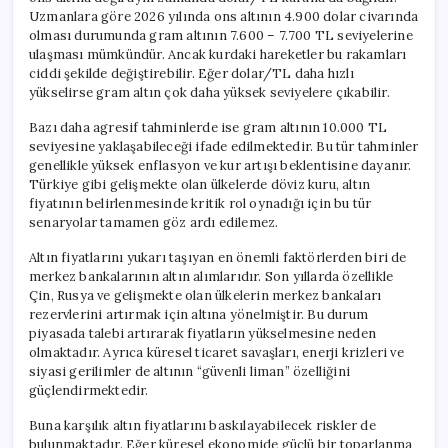
Uzmanlara göre 2026 yılında ons altının 4.900 dolar civarında
olması durumunda gram altının 7.600 – 7.700 TL seviyelerine
ulaşması mümkündür. Ancak kurdaki hareketler bu rakamları
ciddi şekilde değiştirebilir. Eğer dolar/TL daha hızlı
yükselirse gram altın çok daha yüksek seviyelere çıkabilir.
Bazı daha agresif tahminlerde ise gram altının 10.000 TL
seviyesine yaklaşabileceği ifade edilmektedir. Bu tür tahminler
genellikle yüksek enflasyon ve kur artışı beklentisine dayanır.
Türkiye gibi gelişmekte olan ülkelerde döviz kuru, altın
fiyatının belirlenmesinde kritik rol oynadığı için bu tür
senaryolar tamamen göz ardı edilemez.
Altın fiyatlarını yukarı taşıyan en önemli faktörlerden biri de
merkez bankalarının altın alımlarıdır. Son yıllarda özellikle
Çin, Rusya ve gelişmekte olan ülkelerin merkez bankaları
rezervlerini artırmak için altına yönelmiştir. Bu durum
piyasada talebi artırarak fiyatların yükselmesine neden
olmaktadır. Ayrıca küresel ticaret savaşları, enerji krizleri ve
siyasi gerilimler de altının “güvenli liman” özelliğini
güçlendirmektedir.
Buna karşılık altın fiyatlarını baskılayabilecek riskler de
bulunmaktadır. Eğer küresel ekonomide güçlü bir toparlanma