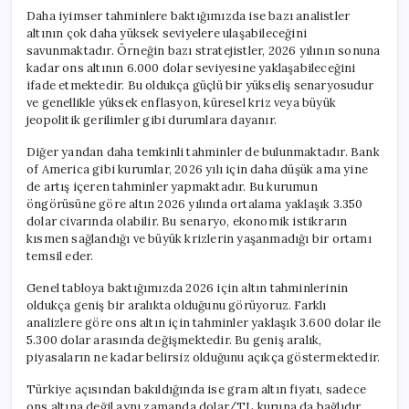
Daha iyimser tahminlere baktığımızda ise bazı analistler
altının çok daha yüksek seviyelere ulaşabileceğini
savunmaktadır. Örneğin bazı stratejistler, 2026 yılının sonuna
kadar ons altının 6.000 dolar seviyesine yaklaşabileceğini
ifade etmektedir. Bu oldukça güçlü bir yükseliş senaryosudur
ve genellikle yüksek enflasyon, küresel kriz veya büyük
jeopolitik gerilimler gibi durumlara dayanır.
Diğer yandan daha temkinli tahminler de bulunmaktadır. Bank
of America gibi kurumlar, 2026 yılı için daha düşük ama yine
de artış içeren tahminler yapmaktadır. Bu kurumun
öngörüsüne göre altın 2026 yılında ortalama yaklaşık 3.350
dolar civarında olabilir. Bu senaryo, ekonomik istikrarın
kısmen sağlandığı ve büyük krizlerin yaşanmadığı bir ortamı
temsil eder.
Genel tabloya baktığımızda 2026 için altın tahminlerinin
oldukça geniş bir aralıkta olduğunu görüyoruz. Farklı
analizlere göre ons altın için tahminler yaklaşık 3.600 dolar ile
5.300 dolar arasında değişmektedir. Bu geniş aralık,
piyasaların ne kadar belirsiz olduğunu açıkça göstermektedir.
Türkiye açısından bakıldığında ise gram altın fiyatı, sadece
ons altına değil aynı zamanda dolar/TL kuruna da bağlıdır.