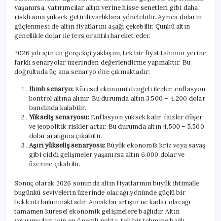
yaşanırsa, yatırımcılar altın yerine hisse senetleri gibi daha
riskli ama yüksek getirili varlıklara yönelebilir. Ayrıca doların
güçlenmesi de altın fiyatlarını aşağı çekebilir. Çünkü altın
genellikle dolar ile ters orantılı hareket eder.
2026 yılı için en gerçekçi yaklaşım, tek bir fiyat tahmini yerine
farklı senaryolar üzerinden değerlendirme yapmaktır. Bu
doğrultuda üç ana senaryo öne çıkmaktadır:
Ilımlı senaryo:
Küresel ekonomi dengeli ilerler, enflasyon
kontrol altına alınır. Bu durumda altın 3.500 – 4.200 dolar
bandında kalabilir.
Yükseliş senaryosu:
Enflasyon yüksek kalır, faizler düşer
ve jeopolitik riskler artar. Bu durumda altın 4.500 – 5.500
dolar aralığına çıkabilir.
Aşırı yükseliş senaryosu:
Büyük ekonomik kriz veya savaş
gibi ciddi gelişmeler yaşanırsa altın 6.000 dolar ve
üzerine çıkabilir.
Sonuç olarak 2026 sonunda altın fiyatlarının büyük ihtimalle
bugünkü seviyelerin üzerinde olacağı yönünde güçlü bir
beklenti bulunmaktadır. Ancak bu artışın ne kadar olacağı
tamamen küresel ekonomik gelişmelere bağlıdır. Altın
yatırımcıları için en önemli nokta, tek bir tahmine bağlı