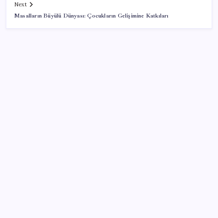
Next
Masalların Büyülü Dünyası: Çocukların Gelişimine Katkıları
SON YAZILAR
Son dakika… ‘Çerçeve yasa’ TBMM Başkanlığı’na
sunuldu: 360’a yakın milletvekili imzaladı
Değerinden 500 milyar dolar eridi
Google’dan AirTag’e Rakip: Pixel Tag Geliyor
Petrolde sular duruldu
Türkiye’nin dev bira şirketi ünlü rakı markasını satın