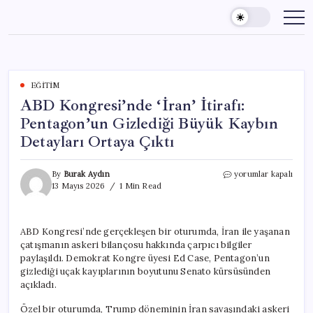
Skip
to
content
EĞITIM
ABD Kongresi’nde ‘İran’ İtirafı:
Pentagon’un Gizlediği Büyük Kaybın
Detayları Ortaya Çıktı
ABD
By
Burak Aydın
yorumlar kapalı
Kongresi’nde
13 Mayıs 2026
1 Min Read
‘İran’
İtirafı:
Pentagon’un
ABD Kongresi’nde gerçekleşen bir oturumda, İran ile yaşanan
Gizlediği
çatışmanın askeri bilançosu hakkında çarpıcı bilgiler
Büyük
Kaybın
paylaşıldı. Demokrat Kongre üyesi Ed Case, Pentagon’un
Detayları
gizlediği uçak kayıplarının boyutunu Senato kürsüsünden
Ortaya
açıkladı.
Çıktı
için
Özel bir oturumda, Trump döneminin İran savaşındaki askeri