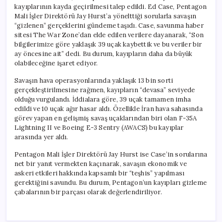
kayıplarının kayda geçirilmesi talep edildi. Ed Case, Pentagon
Mali İşler Direktörü Jay Hurst’a yönelttiği sorularla savaşın
“gizlenen” gerçeklerini gündeme taşıdı. Case, savunma haber
sitesi The War Zone’dan elde edilen verilere dayanarak, “Son
bilgilerimize göre yaklaşık 39 uçak kaybettik ve bu veriler bir
ay öncesine ait” dedi. Bu durum, kayıpların daha da büyük
olabileceğine işaret ediyor.
Savaşın hava operasyonlarında yaklaşık 13 bin sorti
gerçekleştirilmesine rağmen, kayıpların “devasa” seviyede
olduğu vurgulandı. İddialara göre, 39 uçak tamamen imha
edildi ve 10 uçak ağır hasar aldı. Özellikle İran hava sahasında
görev yapan en gelişmiş savaş uçaklarından biri olan F-35A
Lightning II ve Boeing E-3 Sentry (AWACS) bu kayıplar
arasında yer aldı.
Pentagon Mali İşler Direktörü Jay Hurst ise Case’in sorularına
net bir yanıt vermekten kaçınarak, savaşın ekonomik ve
askeri etkileri hakkında kapsamlı bir “teşhis” yapılması
gerektiğini savundu. Bu durum, Pentagon’un kayıpları gizleme
çabalarının bir parçası olarak değerlendiriliyor.