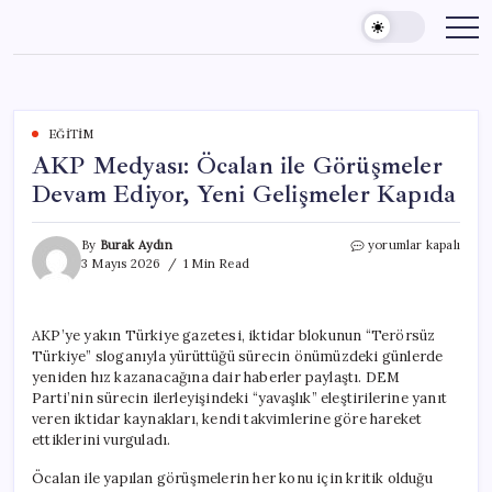
Skip
to
content
EĞITIM
AKP Medyası: Öcalan ile Görüşmeler
Devam Ediyor, Yeni Gelişmeler Kapıda
AKP
By
Burak Aydın
yorumlar kapalı
Medyası:
3 Mayıs 2026
1 Min Read
Öcalan
ile
Görüşmeler
AKP’ye yakın Türkiye gazetesi, iktidar blokunun “Terörsüz
Devam
Türkiye” sloganıyla yürüttüğü sürecin önümüzdeki günlerde
Ediyor,
Yeni
yeniden hız kazanacağına dair haberler paylaştı. DEM
Gelişmeler
Parti’nin sürecin ilerleyişindeki “yavaşlık” eleştirilerine yanıt
Kapıda
veren iktidar kaynakları, kendi takvimlerine göre hareket
için
ettiklerini vurguladı.
Öcalan ile yapılan görüşmelerin her konu için kritik olduğu