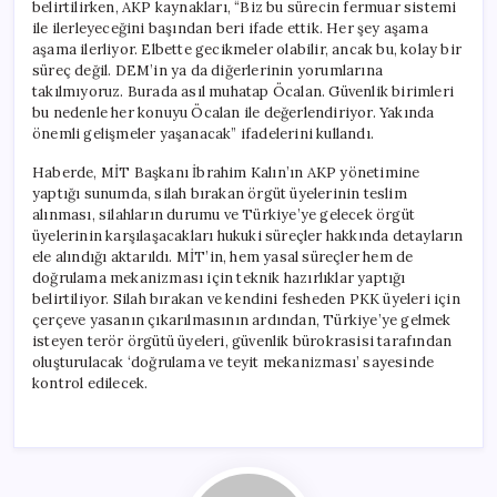
belirtilirken, AKP kaynakları, “Biz bu sürecin fermuar sistemi
ile ilerleyeceğini başından beri ifade ettik. Her şey aşama
aşama ilerliyor. Elbette gecikmeler olabilir, ancak bu, kolay bir
süreç değil. DEM’in ya da diğerlerinin yorumlarına
takılmıyoruz. Burada asıl muhatap Öcalan. Güvenlik birimleri
bu nedenle her konuyu Öcalan ile değerlendiriyor. Yakında
önemli gelişmeler yaşanacak” ifadelerini kullandı.
Haberde, MİT Başkanı İbrahim Kalın’ın AKP yönetimine
yaptığı sunumda, silah bırakan örgüt üyelerinin teslim
alınması, silahların durumu ve Türkiye’ye gelecek örgüt
üyelerinin karşılaşacakları hukuki süreçler hakkında detayların
ele alındığı aktarıldı. MİT’in, hem yasal süreçler hem de
doğrulama mekanizması için teknik hazırlıklar yaptığı
belirtiliyor. Silah bırakan ve kendini fesheden PKK üyeleri için
çerçeve yasanın çıkarılmasının ardından, Türkiye’ye gelmek
isteyen terör örgütü üyeleri, güvenlik bürokrasisi tarafından
oluşturulacak ‘doğrulama ve teyit mekanizması’ sayesinde
kontrol edilecek.