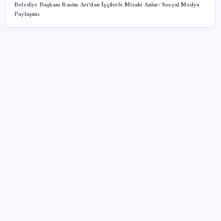
Belediye Başkanı Rasim Arı’dan İşçilerle Mizahi Anlar: Sosyal Medya
Paylaşımı
SON YAZILAR
Son dakika… ‘Çerçeve yasa’ TBMM Başkanlığı’na
sunuldu: 360’a yakın milletvekili imzaladı
Değerinden 500 milyar dolar eridi
Google’dan AirTag’e Rakip: Pixel Tag Geliyor
Petrolde sular duruldu
Türkiye’nin dev bira şirketi ünlü rakı markasını satın