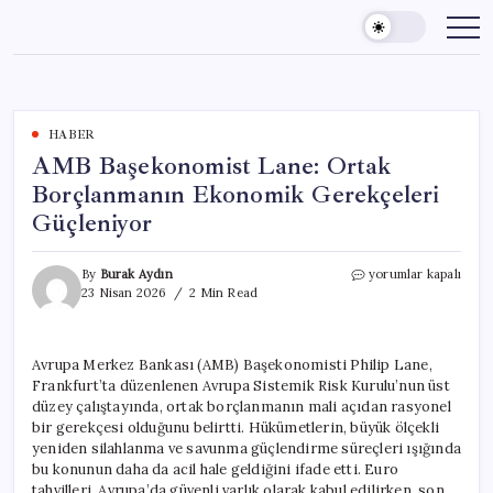
Skip
to
content
HABER
AMB Başekonomist Lane: Ortak
Borçlanmanın Ekonomik Gerekçeleri
Güçleniyor
AMB
By
Burak Aydın
yorumlar kapalı
Başekonomist
23 Nisan 2026
2 Min Read
Lane:
Ortak
Borçlanmanın
Avrupa Merkez Bankası (AMB) Başekonomisti Philip Lane,
Ekonomik
Frankfurt’ta düzenlenen Avrupa Sistemik Risk Kurulu’nun üst
Gerekçeleri
Güçleniyor
düzey çalıştayında, ortak borçlanmanın mali açıdan rasyonel
için
bir gerekçesi olduğunu belirtti. Hükümetlerin, büyük ölçekli
yeniden silahlanma ve savunma güçlendirme süreçleri ışığında
bu konunun daha da acil hale geldiğini ifade etti. Euro
tahvilleri, Avrupa’da güvenli varlık olarak kabul edilirken, son