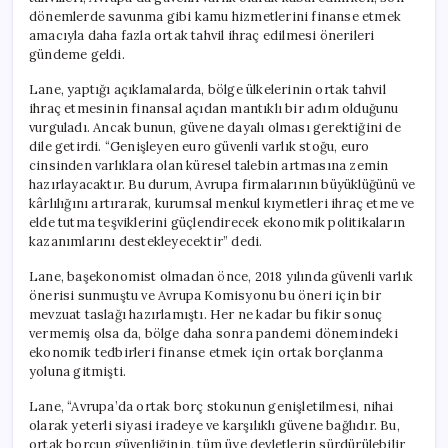
dönemlerde savunma gibi kamu hizmetlerini finanse etmek
amacıyla daha fazla ortak tahvil ihraç edilmesi önerileri
gündeme geldi.
Lane, yaptığı açıklamalarda, bölge ülkelerinin ortak tahvil
ihraç etmesinin finansal açıdan mantıklı bir adım olduğunu
vurguladı. Ancak bunun, güvene dayalı olması gerektiğini de
dile getirdi. “Genişleyen euro güvenli varlık stoğu, euro
cinsinden varlıklara olan küresel talebin artmasına zemin
hazırlayacaktır. Bu durum, Avrupa firmalarının büyüklüğünü ve
kârlılığını artırarak, kurumsal menkul kıymetleri ihraç etme ve
elde tutma teşviklerini güçlendirecek ekonomik politikaların
kazanımlarını destekleyecektir” dedi.
Lane, başekonomist olmadan önce, 2018 yılında güvenli varlık
önerisi sunmuştu ve Avrupa Komisyonu bu öneri için bir
mevzuat taslağı hazırlamıştı. Her ne kadar bu fikir sonuç
vermemiş olsa da, bölge daha sonra pandemi dönemindeki
ekonomik tedbirleri finanse etmek için ortak borçlanma
yoluna gitmişti.
Lane, “Avrupa’da ortak borç stokunun genişletilmesi, nihai
olarak yeterli siyasi iradeye ve karşılıklı güvene bağlıdır. Bu,
ortak borcun güvenliğinin, tüm üye devletlerin sürdürülebilir