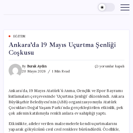
Skip
to
content
EĞITIM
Ankara’da 19 Mayıs Uçurtma Şenliği
Coşkusu
Ankara’da
By
Burak Aydın
yorumlar kapalı
19
20 Mayıs 2026
1 Min Read
Mayıs
Uçurtma
Şenliği
Ankara’da, 19 Mayıs Atatürk’ü Anma, Gençlik ve Spor Bayramı
Coşkusu
kutlamaları çerçevesinde ‘Uçurtma Şenliği’ düzenlendi. Ankara
için
Büyükşehir Belediyesi’nin (ABB) organizasyonuyla Atatürk
Çocukları Doğal Yaşam Parkı’nda gerçekleştirilen etkinlik, pek
çok ailenin katılımıyla renkli anlara ev sahipliği yaptı.
Etkinlikte, aileler verilen malzemelerle kendi uçurtmalarını
yaparak gökyüzünü cıvıl cıvıl renklere büründürdü. Özellikle,