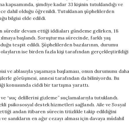
Ortaya
ma kapsamında, şimdiye kadar 33 kişinin tutuklandığı ve
Çıktı
e dahil olduğu öğrenildi. Tutuklanan şüphelilerden
için
ğu bilgisi elde edildi.
un süredir devam ettiği iddiaları gündeme gelirken, 18
atılmaya başlandı. Soruşturma sürecinde, farklı yaş
lduğu tespit edildi. Şüphelilerden bazılarının, durumu
layların ise birden fazla kişi tarafından gerçekleştirildiği
bisi ve ablasıyla yaşamaya başlaması, onun durumunu dah
şilerle görüşmesi, annesi tarafından da biliniyordu. Bu
iği konusunda ciddi bir tartışma yarattı.
ve “suç delillerini gizleme” suçlamalarıyla tutuklandı.
li psikososyal destek hizmetleri sağlandı. Aile ve Sosyal
tiği andan itibaren sürecin titizlikle takip edildiğini
ve sanıkların en ağır cezayı alması için davaya müdahil