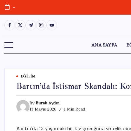
Skip
-
to
content
https://www.facebook.com/
https://twitter.com/
https://t.me/
https://www.instagram.com/
https://youtube.com/
ANA SAYFA
E
EĞITIM
Bartın’da İstismar Skandalı: K
By
Burak Aydın
13 Mayıs 2026
1 Min Read
Bartın’da 13 yaşındaki bir kız çocuğuna yönelik ci