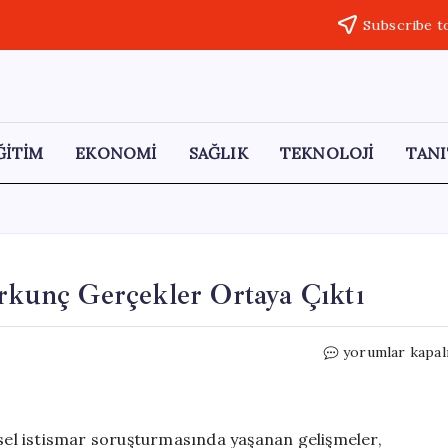
Subscribe t
ĞİTİM
EKONOMİ
SAĞLIK
TEKNOLOJİ
TANI
orkunç Gerçekler Ortaya Çıktı
Bartın’da
yorumlar kapal
İstismar
Skandalı:
Korkunç
Gerçekler
nsel istismar soruşturmasında yaşanan gelişmeler,