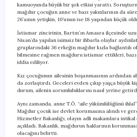
kamuoyunda büyük bir şok etkisi yarattı. Soruştur
mağdur çocuğun anne ve bazı yakınlarının da sürec
26’sının yetişkin, 10’unun ise 18 yaşından küçük oldu
İstismar zincirinin, Bartın’ın Amasra ilçesinde uz
Nisan’da yapılan isimsiz bir ihbarla olaylar aydınl
gruplarındaki 36 erkeğin mağdur kızla bağlantılı o
bilmesine rağmen mağduru istismar ettikleri, bazı o
iddia ediliyor.
Kız çocuğunun ailesinin boşanmasının ardından a
da zorlaştırdı. Geceleri evden çıkıp yaşça büyük ki
durum, ailenin sorumluluklarını nasıl yerine getird
Aynı zamanda, anne T.Ö. “aile yükümlülüğünü ihlal” 
Mağdur çocuk ise devlet korumasına alındı ve gerek
Hizmetler Bakanlığı, olayın adli makamlara intikal et
açıkladı. Bakanlık, mağdurun haklarının korunması 
olacağını belirtti.