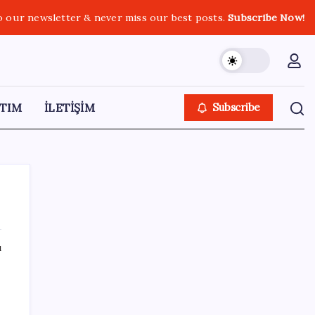
o our newsletter & never miss our best posts.
Subscribe Now!
TIM
İLETİŞİM
Subscribe
ı
SON YAZILAR
Erdoğan’dan ‘Mekke Ortak Savunma
Anlaşması’ açıklaması: ‘Hiçbir ülkeyi hedef