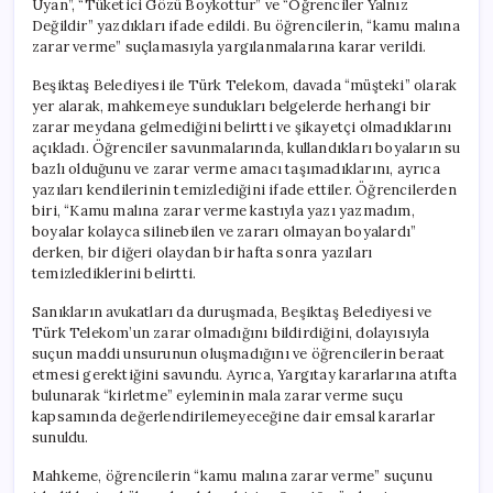
Uyan”, “Tüketici Gözü Boykottur” ve “Öğrenciler Yalnız
Verdi
Değildir” yazdıkları ifade edildi. Bu öğrencilerin, “kamu malına
için
zarar verme” suçlamasıyla yargılanmalarına karar verildi.
Beşiktaş Belediyesi ile Türk Telekom, davada “müşteki” olarak
yer alarak, mahkemeye sundukları belgelerde herhangi bir
zarar meydana gelmediğini belirtti ve şikayetçi olmadıklarını
açıkladı. Öğrenciler savunmalarında, kullandıkları boyaların su
bazlı olduğunu ve zarar verme amacı taşımadıklarını, ayrıca
yazıları kendilerinin temizlediğini ifade ettiler. Öğrencilerden
biri, “Kamu malına zarar verme kastıyla yazı yazmadım,
boyalar kolayca silinebilen ve zararı olmayan boyalardı”
derken, bir diğeri olaydan bir hafta sonra yazıları
temizlediklerini belirtti.
Sanıkların avukatları da duruşmada, Beşiktaş Belediyesi ve
Türk Telekom’un zarar olmadığını bildirdiğini, dolayısıyla
suçun maddi unsurunun oluşmadığını ve öğrencilerin beraat
etmesi gerektiğini savundu. Ayrıca, Yargıtay kararlarına atıfta
bulunarak “kirletme” eyleminin mala zarar verme suçu
kapsamında değerlendirilemeyeceğine dair emsal kararlar
sunuldu.
Mahkeme, öğrencilerin “kamu malına zarar verme” suçunu