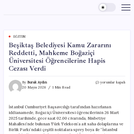
Skip
to
content
EĞITIM
Beşiktaş Belediyesi Kamu Zararını
Reddetti, Mahkeme Boğaziçi
Üniversitesi Öğrencilerine Hapis
Cezası Verdi
Beşiktaş
By
Burak Aydın
yorumlar kapalı
Belediyesi
20 Mayıs 2026
1 Min Read
Kamu
Zararını
Reddetti,
İstanbul Cumhuriyet Başsavcılığı tarafından hazırlanan
Mahkeme
iddianamede, Boğaziçi Üniversitesi öğrencilerinin 26 Mart
Boğaziçi
Üniversitesi
2025 tarihinde, gece saat 02.00 civarında, Nisbetiye
Öğrencilerine
Mahallesi’nde bulunan Türk Telekom’a ait saha dolaplarına ve
Hapis
Birlik Parkı’ndaki çeşitli noktalara sprey boya ile “İstanbul
Cezası