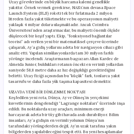
Uzay görevlerinde en büyük harcama kalemi genellikle
yakıttır. Örnek vermek gerekirse, NASA’nın devasa Space
Launch System (SLS) roketi tek bir fırlatmada 2 milyon
litreden fazla yakıt tüketmekte ve bu operasyonun maliyeti
yaklaşık 4 milyar dolara ulaşmaktadır. Ancak Coimbra
Üniversitesi’nden araştırmacılar, bu maliyeti önemli ölçüde
düşürecek bir keşif yaptı. Ekip, “fonksiyonel bağlantılar
teorisi” adı verilen yeni bir matematiksel çerçeve üzerinde
çalışarak, Ay’a gidiş yollarını adeta bir navigasyon cihazı gibi
analiz etti. Yapılan simülasyonlarda tam 30 milyon farklı
yörünge incelendi. Araştırmanın başyazarı Allan Kardec de
Almeida Junior, buldukları rotanın önceki en verimli yollardan
saniyede 58,8 metre daha az hız değişikliği gerektirdiğini
belirtti. Uzay fiziği açısından bu “küçük” fark, tonlarca yakıt
tasarrufu ve daha fazla yük taşıma kapasitesi demektir.
UZAYDA YENİ BİR DİNLENME NOKTASI
Keşfedilen yeni rota, Dünya, Ay ve Güneş’in yerçekimi
kuvvetlerinin dengelendiği “Lagrange noktaları” üzerinde inşa
edildi. Bu noktalarda uzay araçları, minimum enerji
harcayarak adeta bir tüy gibi havada asılı durabiliyor. Bilim
insanları, Ay’a gidişin en verimli yolunun Dünya’nın
tarafındaki yörüngelerden değil, Ay’ın uzak tarafına yakın
bölgelerden yapılabileceğini tespit etti. Bu yeni hesaplamalar