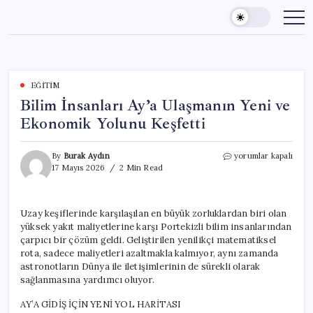
Skip
to
content
EĞITIM
Bilim İnsanları Ay’a Ulaşmanın Yeni ve
Ekonomik Yolunu Keşfetti
Bilim
By
Burak Aydın
yorumlar kapalı
İnsanları
17 Mayıs 2026
2 Min Read
Ay’a
Ulaşmanın
Yeni
Uzay keşiflerinde karşılaşılan en büyük zorluklardan biri olan
ve
yüksek yakıt maliyetlerine karşı Portekizli bilim insanlarından
Ekonomik
Yolunu
çarpıcı bir çözüm geldi. Geliştirilen yenilikçi matematiksel
Keşfetti
rota, sadece maliyetleri azaltmakla kalmıyor, aynı zamanda
için
astronotların Dünya ile iletişimlerinin de sürekli olarak
sağlanmasına yardımcı oluyor.
AY’A GİDİŞ İÇİN YENİ YOL HARİTASI