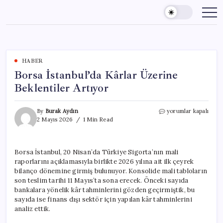
Skip
to
content
HABER
Borsa İstanbul’da Kârlar Üzerine
Beklentiler Artıyor
Borsa
By
Burak Aydın
yorumlar kapalı
İstanbul’da
2 Mayıs 2026
1 Min Read
Kârlar
Üzerine
Beklentiler
Borsa İstanbul, 20 Nisan’da Türkiye Sigorta’nın mali
Artıyor
raporlarını açıklamasıyla birlikte 2026 yılına ait ilk çeyrek
için
bilanço dönemine girmiş bulunuyor. Konsolide mali tabloların
son teslim tarihi 11 Mayıs’ta sona erecek. Önceki sayıda
bankalara yönelik kâr tahminlerini gözden geçirmiştik, bu
sayıda ise finans dışı sektör için yapılan kâr tahminlerini
analiz ettik.