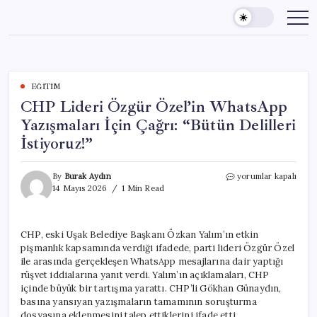
Skip
to
content
EĞITIM
CHP Lideri Özgür Özel’in WhatsApp
Yazışmaları İçin Çağrı: “Bütün Delilleri
İstiyoruz!”
CHP
By
Burak Aydın
yorumlar kapalı
Lideri
14 Mayıs 2026
1 Min Read
Özgür
Özel’in
WhatsApp
CHP, eski Uşak Belediye Başkanı Özkan Yalım’ın etkin
Yazışmaları
pişmanlık kapsamında verdiği ifadede, parti lideri Özgür Özel
İçin
Çağrı:
ile arasında gerçekleşen WhatsApp mesajlarına dair yaptığı
“Bütün
rüşvet iddialarına yanıt verdi. Yalım’ın açıklamaları, CHP
Delilleri
içinde büyük bir tartışma yarattı. CHP’li Gökhan Günaydın,
İstiyoruz!”
basına yansıyan yazışmaların tamamının soruşturma
için
dosyasına eklenmesini talep ettiklerini ifade etti.