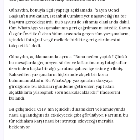
Günaydın, konuyla ilgili yaptığı açıklamada, “Sayın Genel
Başkan’ın avukatları, İstanbul Cumhuriyet Başsavcılığı’na bir
başvuru gerçekleştirdi. Bu başvuru ile silinmiş olanlar da dahil,
tüm WhatsApp yazışmalarının geri çağrılmasını istedik. Sayın
Özgür Özel ile Özkan Yalım arasında geçen tüm yazışmaların,
içindeki fotoğraf ve görsellerle birlikte geri getirilmesini
talep ettik” dedi.
Günaydın, açıklamasında ayrıca, “Bunu neden yaptık? Çünkü
bu mesajlarda geçmeyen sözler ve kullanılmamış fotoğraflar
üzerinden başka bir algı yaratma çabası içerisine girilmiş.
Bahsedilen yazışmaların hiçbirinde akçeli bir konu
bulunmamaktadır. Bu WhatsApp yazışmaları dosyaya
girdiğinde, bu iddiaları gündeme getirenler, yaptıkları
alçaklıklarla yüzleşmek zorunda kalacaklardır” ifadelerini
kullandı.
Bu gelişmeler, CHP’nin içindeki dinamikleri ve kamuoyunda
nasıl algılandığını da etkileyecek gibi görünüyor. Partinin, bu
tür iddialara karşı nasıl bir strateji izleyeceği merakla
bekleniyor.