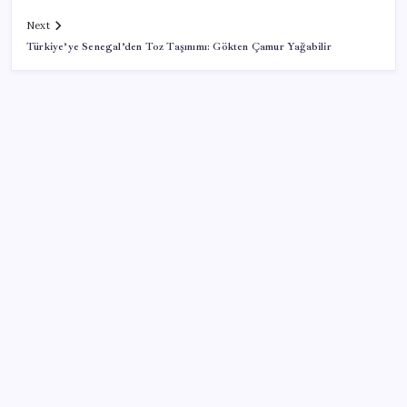
Next
Türkiye’ye Senegal’den Toz Taşınımı: Gökten Çamur Yağabilir
SON YAZILAR
Son dakika… ‘Çerçeve yasa’ TBMM Başkanlığı’na
sunuldu: 360’a yakın milletvekili imzaladı
Değerinden 500 milyar dolar eridi
Google’dan AirTag’e Rakip: Pixel Tag Geliyor
Petrolde sular duruldu