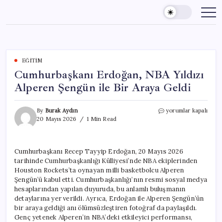
Skip
to
content
EĞITIM
Cumhurbaşkanı Erdoğan, NBA Yıldızı
Alperen Şengün ile Bir Araya Geldi
Cumhurbaşkanı
By
Burak Aydın
yorumlar kapalı
Erdoğan,
20 Mayıs 2026
1 Min Read
NBA
Yıldızı
Alperen
Cumhurbaşkanı Recep Tayyip Erdoğan, 20 Mayıs 2026
Şengün
tarihinde Cumhurbaşkanlığı Külliyesi’nde NBA ekiplerinden
ile
Bir
Houston Rockets’ta oynayan milli basketbolcu Alperen
Araya
Şengün’ü kabul etti. Cumhurbaşkanlığı’nın resmi sosyal medya
Geldi
hesaplarından yapılan duyuruda, bu anlamlı buluşmanın
için
detaylarına yer verildi. Ayrıca, Erdoğan ile Alperen Şengün’ün
bir araya geldiği anı ölümsüzleştiren fotoğraf da paylaşıldı.
Genç yetenek Alperen’in NBA’deki etkileyici performansı,