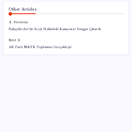
Other Articles
Previous
Bahçelievler’de Seyir Halindeki Kamyonet Yangın Çıkardı
Next
AK Parti MKYK Toplantısı Gerçekleşti
SON YAZILAR
Son dakika… ‘Çerçeve yasa’ TBMM Başkanlığı’na