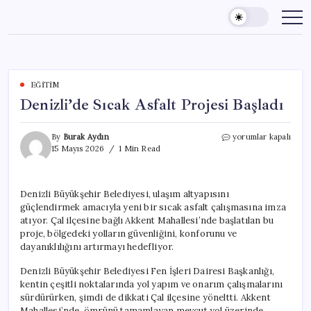
Skip
to
content
EĞITIM
Denizli’de Sıcak Asfalt Projesi Başladı
Denizli’de
By
Burak Aydın
yorumlar kapalı
Sıcak
15 Mayıs 2026
1 Min Read
Asfalt
Projesi
Başladı
Denizli Büyükşehir Belediyesi, ulaşım altyapısını
için
güçlendirmek amacıyla yeni bir sıcak asfalt çalışmasına imza
atıyor. Çal ilçesine bağlı Akkent Mahallesi’nde başlatılan bu
proje, bölgedeki yolların güvenliğini, konforunu ve
dayanıklılığını artırmayı hedefliyor.
Denizli Büyükşehir Belediyesi Fen İşleri Dairesi Başkanlığı,
kentin çeşitli noktalarında yol yapım ve onarım çalışmalarını
sürdürürken, şimdi de dikkati Çal ilçesine yöneltti. Akkent
Mahallesi’nde, ömrünü tamamlayan mevcut yol üzerinde