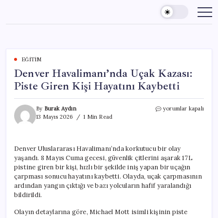
Skip
to
content
EĞITIM
Denver Havalimanı’nda Uçak Kazası:
Piste Giren Kişi Hayatını Kaybetti
Denver
By
Burak Aydın
yorumlar kapalı
Havalimanı’nda
13 Mayıs 2026
1 Min Read
Uçak
Kazası:
Piste
Denver Uluslararası Havalimanı’nda korkutucu bir olay
Giren
yaşandı. 8 Mayıs Cuma gecesi, güvenlik çitlerini aşarak 17L
Kişi
Hayatını
pistine giren bir kişi, hızlı bir şekilde iniş yapan bir uçağın
Kaybetti
çarpması sonucu hayatını kaybetti. Olayda, uçak çarpmasının
için
ardından yangın çıktığı ve bazı yolcuların hafif yaralandığı
bildirildi.
Olayın detaylarına göre, Michael Mott isimli kişinin piste