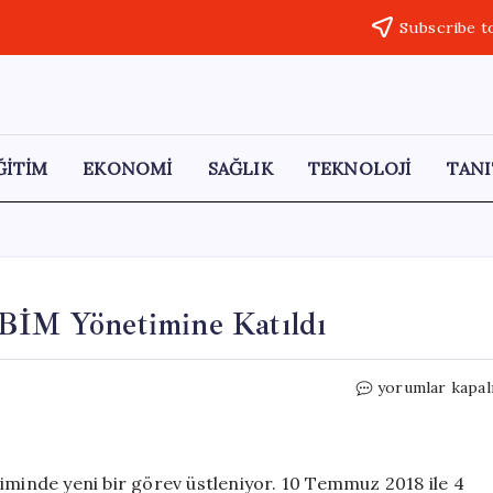
Subscribe t
ĞİTİM
EKONOMİ
SAĞLIK
TEKNOLOJİ
TANI
 BİM Yönetimine Katıldı
Eski
yorumlar kapal
Tarım
Bakanı
Pakdemirli,
BİM
iminde yeni bir görev üstleniyor. 10 Temmuz 2018 ile 4