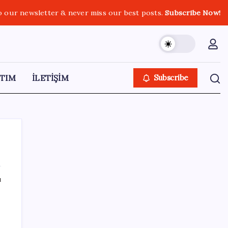
o our newsletter & never miss our best posts.
Subscribe Now!
TIM
İLETİŞİM
Subscribe
ı
SON YAZILAR
Airbnb, ürün geliştirme süreçlerinde yapay
zekayı kullanıyor