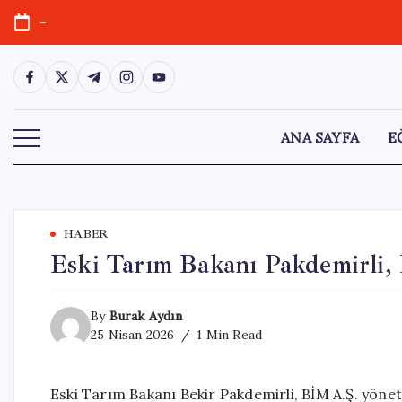
Skip
-
to
content
https://www.facebook.com/
https://twitter.com/
https://t.me/
https://www.instagram.com/
https://youtube.com/
ANA SAYFA
E
HABER
Eski Tarım Bakanı Pakdemirli,
By
Burak Aydın
25 Nisan 2026
1 Min Read
Eski Tarım Bakanı Bekir Pakdemirli, BİM A.Ş. yönet