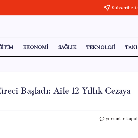
Subscribe t
ĞİTİM
EKONOMİ
SAĞLIK
TEKNOLOJİ
TANI
reci Başladı: Aile 12 Yıllık Cezaya
Fatih
yorumlar kapal
Acacı
Davasında
İstinaf