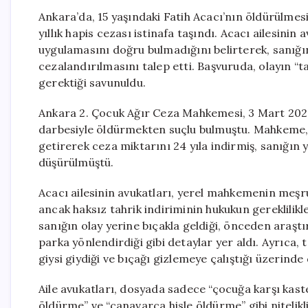
Ankara’da, 15 yaşındaki Fatih Acacı’nın öldürülmesi
yıllık hapis cezası istinafa taşındı. Acacı ailesini
uygulamasını doğru bulmadığını belirterek, sanığı
cezalandırılmasını talep etti. Başvuruda, olayın “t
gerektiği savunuldu.
Ankara 2. Çocuk Ağır Ceza Mahkemesi, 3 Mart 2026’d
darbesiyle öldürmekten suçlu bulmuştu. Mahkeme, o
getirerek ceza miktarını 24 yıla indirmiş, sanığın y
düşürülmüştü.
Acacı ailesinin avukatları, yerel mahkemenin meş
ancak haksız tahrik indiriminin hukukun gereklilikl
sanığın olay yerine bıçakla geldiği, önceden araştı
parka yönlendirdiği gibi detaylar yer aldı. Ayrıca, t
giysi giydiği ve bıçağı gizlemeye çalıştığı üzerinde
Aile avukatları, dosyada sadece “çocuğa karşı kas
öldürme” ve “canavarca hisle öldürme” gibi nitelikl