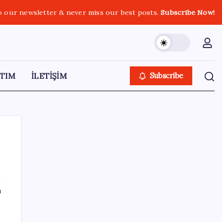
o our newsletter & never miss our best posts.
Subscribe Now!
TIM
İLETİŞİM
Subscribe
SON YAZILAR
ı
Google Maps’e büyük değişiklik: Oteli
bulacak, yemeği sipariş edecek