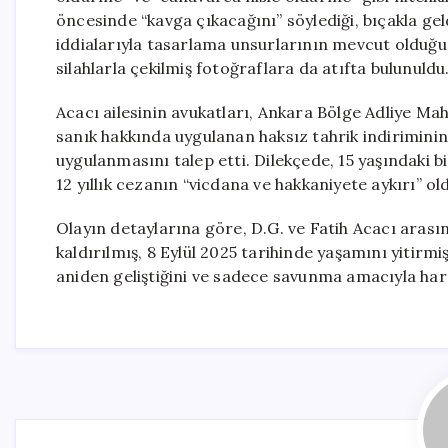
öncesinde “kavga çıkacağını” söylediği, bıçakla geld
iddialarıyla tasarlama unsurlarının mevcut olduğu 
silahlarla çekilmiş fotoğraflara da atıfta bulunuldu
Acacı ailesinin avukatları, Ankara Bölge Adliye M
sanık hakkında uygulanan haksız tahrik indiriminin
uygulanmasını talep etti. Dilekçede, 15 yaşındaki b
12 yıllık cezanın “vicdana ve hakkaniyete aykırı” o
Olayın detaylarına göre, D.G. ve Fatih Acacı aras
kaldırılmış, 8 Eylül 2025 tarihinde yaşamını yitirmi
aniden geliştiğini ve sadece savunma amacıyla harek