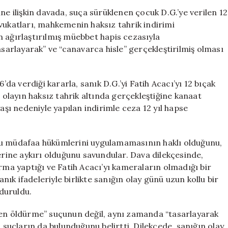
Süreci
ne ilişkin davada, suça sürüklenen çocuk D.G.’ye verilen 12
Başladı:
n avukatları, mahkemenin haksız tahrik indirimi
Aile
n ağırlaştırılmış müebbet hapis cezasıyla
12
asarlayarak” ve “canavarca hisle” gerçekleştirilmiş olması
Yıllık
Cezaya
İtiraz
a verdiği kararla, sanık D.G.’yi Fatih Acacı’yı 12 bıçak
Etti
layın haksız tahrik altında gerçekleştiğine kanaat
için
aşı nedeniyle yapılan indirimle ceza 12 yıl hapse
ru müdafaa hükümlerini uygulamamasının haklı olduğunu,
erine aykırı olduğunu savundular. Dava dilekçesinde,
rma yaptığı ve Fatih Acacı’yı kameraların olmadığı bir
anık ifadeleriyle birlikte sanığın olay günü uzun kollu bir
 duruldu.
ten öldürme” suçunun değil, aynı zamanda “tasarlayarak
i suçların da bulunduğunu belirtti. Dilekçede, sanığın olay