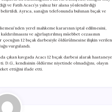
iği ve Fatih Acacı’yı yalnız bir alana yönlendirdiği
belirtildi. Ayrıca, sanığın telefonunda bulunan bıçak ve
.
ahkemesi’nden yerel mahkeme kararının iptal edilmesini,
 kaldırılmasını ve ağırlaştırılmış müebbet cezasının
ir çocuğun 12 bıçak darbesiyle öldürülmesine ilişkin verile
lduğu vurgulandı.
ında çıkan kavgada Acacı 12 bıçak darbesi alarak hastaney
şti. D.G., kendisinin öldürme niyetinde olmadığını, olayın
et ettiğini ifade etti.