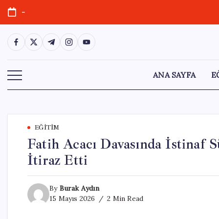
Skip
-
to
content
https://www.facebook.com/
https://twitter.com/
https://t.me/
https://www.instagram.com/
https://youtube.com/
ANA SAYFA
E
EĞITIM
Fatih Acacı Davasında İstinaf Sü
İtiraz Etti
By
Burak Aydın
15 Mayıs 2026
2 Min Read