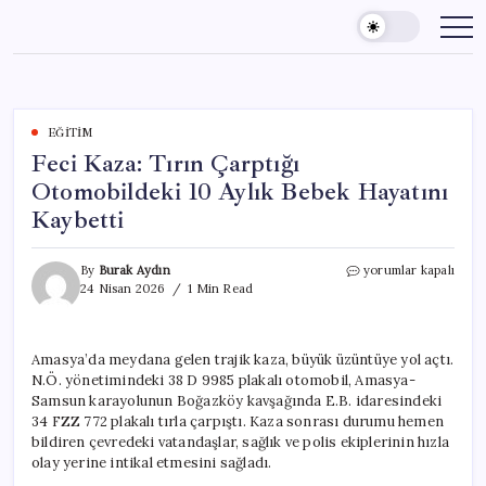
Skip
to
content
EĞITIM
Feci Kaza: Tırın Çarptığı
Otomobildeki 10 Aylık Bebek Hayatını
Kaybetti
Feci
By
Burak Aydın
yorumlar kapalı
Kaza:
24 Nisan 2026
1 Min Read
Tırın
Çarptığı
Otomobildeki
Amasya’da meydana gelen trajik kaza, büyük üzüntüye yol açtı.
10
N.Ö. yönetimindeki 38 D 9985 plakalı otomobil, Amasya-
Aylık
Bebek
Samsun karayolunun Boğazköy kavşağında E.B. idaresindeki
Hayatını
34 FZZ 772 plakalı tırla çarpıştı. Kaza sonrası durumu hemen
Kaybetti
bildiren çevredeki vatandaşlar, sağlık ve polis ekiplerinin hızla
için
olay yerine intikal etmesini sağladı.