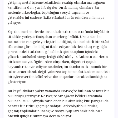
gelişmiş metal işleme tekniklerine sahip olmalarına rağmen
kendilerine dair yazılı belgeler bırakmamış olmaları. Bu
nedenle arkeologlar, topluluğun sosyal yapısını ve
geleneklerini sadece fiziksel kalıntılar üzerinden anlamaya
çalışıyor.
Yapılan incelemelerde, insan kalıntılarının etrafında büyük bir
titizlikle yerleştirilmiş altın eserler görüldü. Uzmanlar, bu
nesnelerin rastgele yerleştirilmediğini, aksine belirli bir ritüel
düzenine göre dizildiğini ifade ediyor. İskeletin baş ve göğüs
çevresindeki takıların, gömülen kişinin toplum içindeki
yüksek statüsünü simgelediği düşünülüyor. Bulunan eserlerin
bir kısmı soyut figürlerden oluşurken, diğerleri çeşitli
hayvanları tasvir ediyor. Analizler, bu altınların ekonomik bir
takas aracı olarak değil, yalnızca toplumun üst kademesindeki
bireylere verilen kültürel ve dini nişanlar olarak kullanıldığını
gösteriyor.
Bu keşif, akıllara yakın zamanda Norveç’te bulunan benzer bir
buluntuyu getiriyor. Norveç’te bir ağacın kökleri arasında
bulunan, MS 6. yüzyıla tarihlenen bir altın kılıç kını parçası da
benzer bir ritüel geçmişe sahipti. Arkeolojik buluntular,
geçmiş toplumların inanç ve sosyal yapıları hakkında bize
önemli ipuçları sunmaya devam ediyor.