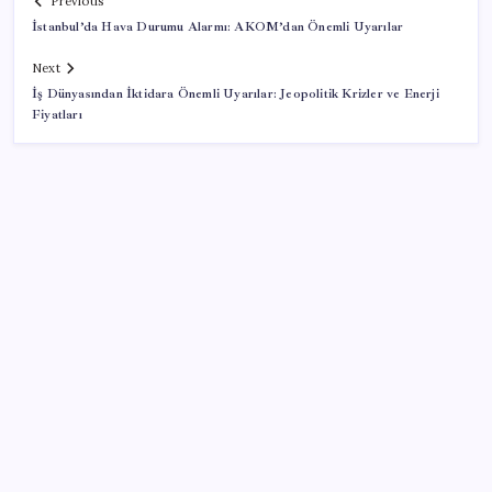
Previous
İstanbul’da Hava Durumu Alarmı: AKOM’dan Önemli Uyarılar
Next
İş Dünyasından İktidara Önemli Uyarılar: Jeopolitik Krizler ve Enerji
Fiyatları
SON YAZILAR
Airbnb, ürün geliştirme süreçlerinde yapay zekayı
kullanıyor
TBMM Adalet Komisyonu’nda çerçeve yasa
tartışmalarla başladı: Komisyonda ‘yasa’ atışması