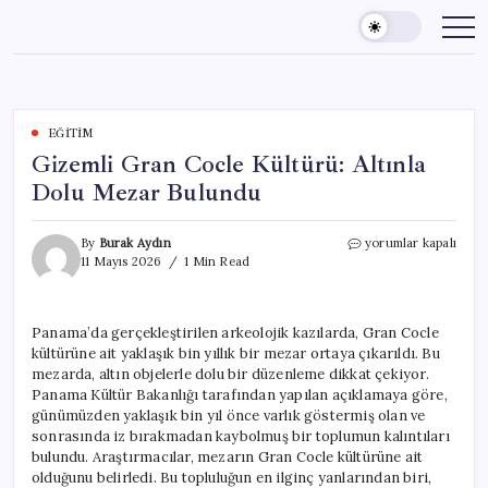
Skip
to
content
EĞITIM
Gizemli Gran Cocle Kültürü: Altınla
Dolu Mezar Bulundu
Gizemli
By
Burak Aydın
yorumlar kapalı
Gran
11 Mayıs 2026
1 Min Read
Cocle
Kültürü:
Altınla
Panama’da gerçekleştirilen arkeolojik kazılarda, Gran Cocle
Dolu
kültürüne ait yaklaşık bin yıllık bir mezar ortaya çıkarıldı. Bu
Mezar
Bulundu
mezarda, altın objelerle dolu bir düzenleme dikkat çekiyor.
için
Panama Kültür Bakanlığı tarafından yapılan açıklamaya göre,
günümüzden yaklaşık bin yıl önce varlık göstermiş olan ve
sonrasında iz bırakmadan kaybolmuş bir toplumun kalıntıları
bulundu. Araştırmacılar, mezarın Gran Cocle kültürüne ait
olduğunu belirledi. Bu topluluğun en ilginç yanlarından biri,