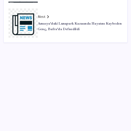
Next
Amasya’daki Lunapark Kazasında Hayatını Kaybeden
Genç, Bafra’da Defnedildi
SON YAZILAR
Son dakika… ‘Çerçeve yasa’ TBMM Başkanlığı’na
sunuldu: 360’a yakın milletvekili imzaladı
Değerinden 500 milyar dolar eridi