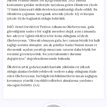
yüksek oranda ölüme yol açtığı bildirildi. 2021 yılında
kontamine gıdalar nedeniyle meydana gelen ölümlerin yüzde
73’ünün kimyasal tehlikelerden kaynaklandığı ifade edildi. Bu
ölümlerin çoğunun, inorganik arsenik (yüzde 42) ve kurşun
(yüzde 31) ile bağlantılı olduğu belirtildi.
DSÖ Genel Direktörü Tedros Adhanom Ghebreyesus, gıda
güvenliğinin sadece bir sağlık meselesi değil, aynı zamanda
her aileyi ve öğünü etkileyen bir konu olduğunu söyledi.
Ghebreyesus, “Güvenli olmayan gıda, her zaman büyük bir halk
sağlığı sorunu olmuştur, ancak şimdiye kadar bunun insan ve
ekonomik açıdan yarattığı muazzam zararın daha büyük bir
resmini göremiyorduk. Bu yeni tahminler durumu
değiştiriyor.” değerlendirmesinde bulundu.
Ülkelerin artık gıda kaynaklı hastalık yükünün en yüksek
olduğu alanları belirleyebilecek verilere sahip olduğunu ifade
eden Ghebreyesus, bu bilgilerin hükümetlerin insan sağlığını
korumaya yönelik öncelikli tedbirleri almalarına yardımcı
olacağını belirtti. (AA)