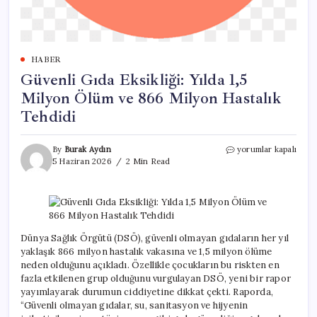
HABER
Güvenli Gıda Eksikliği: Yılda 1,5
Milyon Ölüm ve 866 Milyon Hastalık
Tehdidi
Güvenli
By
Burak Aydın
yorumlar kapalı
Gıda
5 Haziran 2026
2 Min Read
Eksikliği:
Yılda
1,5
Milyon
Ölüm
ve
Dünya Sağlık Örgütü (DSÖ), güvenli olmayan gıdaların her yıl
866
yaklaşık 866 milyon hastalık vakasına ve 1,5 milyon ölüme
Milyon
neden olduğunu açıkladı. Özellikle çocukların bu riskten en
Hastalık
fazla etkilenen grup olduğunu vurgulayan DSÖ, yeni bir rapor
Tehdidi
yayımlayarak durumun ciddiyetine dikkat çekti. Raporda,
için
“Güvenli olmayan gıdalar, su, sanitasyon ve hijyenin