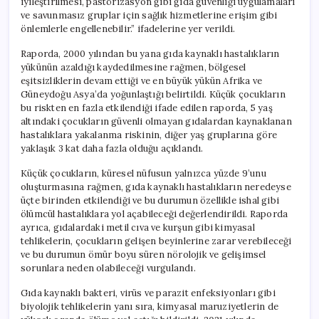
iyileştirilmesi, pastörizasyon gibi gıda güvenliği uygulamaları
ve savunmasız gruplar için sağlık hizmetlerine erişim gibi
önlemlerle engellenebilir.” ifadelerine yer verildi.
Raporda, 2000 yılından bu yana gıda kaynaklı hastalıkların
yükünün azaldığı kaydedilmesine rağmen, bölgesel
eşitsizliklerin devam ettiği ve en büyük yükün Afrika ve
Güneydoğu Asya’da yoğunlaştığı belirtildi. Küçük çocukların
bu riskten en fazla etkilendiği ifade edilen raporda, 5 yaş
altındaki çocukların güvenli olmayan gıdalardan kaynaklanan
hastalıklara yakalanma riskinin, diğer yaş gruplarına göre
yaklaşık 3 kat daha fazla olduğu açıklandı.
Küçük çocukların, küresel nüfusun yalnızca yüzde 9’unu
oluşturmasına rağmen, gıda kaynaklı hastalıkların neredeyse
üçte birinden etkilendiği ve bu durumun özellikle ishal gibi
ölümcül hastalıklara yol açabileceği değerlendirildi. Raporda
ayrıca, gıdalardaki metil cıva ve kurşun gibi kimyasal
tehlikelerin, çocukların gelişen beyinlerine zarar verebileceği
ve bu durumun ömür boyu süren nörolojik ve gelişimsel
sorunlara neden olabileceği vurgulandı.
Gıda kaynaklı bakteri, virüs ve parazit enfeksiyonları gibi
biyolojik tehlikelerin yanı sıra, kimyasal maruziyetlerin de