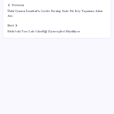
Previous
Ünlü Oyuncu İstanbul’u Geride Bırakıp Sade Bir Köy Yaşamına Adım
Attı
Next
Bitlis’teki Ters Lale Güzelliği Ziyaretçileri Büyülüyor
SON YAZILAR
Erdoğan’dan ‘Mekke Ortak Savunma Anlaşması’
açıklaması: ‘Hiçbir ülkeyi hedef almıyor’
ABD tarım dışı istihdam verisinde negatif sürpriz