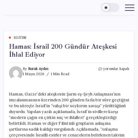
Skip
to
content
EĞITIM
Hamas: İsrail 200 Gündür Ateşkesi
İhlal Ediyor
Hamas:
By
Burak Aydın
yorumlar kapalı
İsrail
1 Mayıs 2026
1 Min Read
200
Gündür
Ateşkesi
Hamas, Gazze’deki ateşkesin Şarm eş-Şeyh Anlaşması’nın
İhlal
imzalanmasının üzerinden 200 günden fazla bir süre geçtiğini
Ediyor
için
ve bu süreçte İsrail’in “vahşi bir soykırım savaşı” yürüttüğünü
duyurdu. Yapılan yazılı açıklamada, İsrail’in sivillere karşı
“modern çağın en çirkin suç ve ihlalleri” gerçekleştirdiği
belirtildi. Hamas ve diğer Filistinli grupların anlaşma
şartlarına sadık kaldığı vurgulandı. Açıklamada, “Anlaşma
çerçevesinde İsrailli esirler ve cenazelerin belirlenen takvim