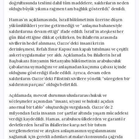
doğrultusunda teslimi dahil tüm maddelere, saldırıların neden
olduğu büyük yıkıma rağmen tam bağlılık gösterildi.” denildi.
Hamas’ın açıklamasında, İsrail hükümetinin üzerine düşen
yükümlülükleri yerine getirmediği ve “anlaşma bahanesiyle
saldırılarına devam ettiği” ifade edildi. İsrail’in ateşkesi her
gün ihlal ettiğine dikkat çekilirken, bu ihlallerin arasında
sivillerin hedef alınması, Gazze’deki insani krizin
derinleşmesi, Refah Sınır Kapısı’nın kapalı tutulması ve çeşitli
askeri uygulamalar yer aldı. Açıklamada, bu ihlallerin İsrail
Başbakanı Binyamin Netanyahu hükümetinin arabuluculuk
çabalarına uymadığını ve anlaşmadan kaçınma çabası içinde
olduğunu gösterdiği ifade edildi. Ayrıca, devam eden
saldırıların Gazze’deki Filistinli sivillere yönelik “süregelen bir
saldırının parçası” olduğu belirtildi.
Açıklamada, mevcut durumun uluslararası hukuk ve
sözleşmeler açısından “insani, siyasi ve hukuki açıdan
anormal bir tablo” oluşturduğu vurgulandı. Gazze’de 2
milyondan fazla insanın zor şartlar altında yaşam mücadelesi
verdiği kaydedildi. Hamas, arabulucu ülkelerden ve garantör
devletlerden İsrail’in ihlallerine karşı net bir tutum
sergilemelerini ve ateşkes anlaşmasının uygulanmasını
sağlamak için gerekli adımları atmaları konusunda çağrıda