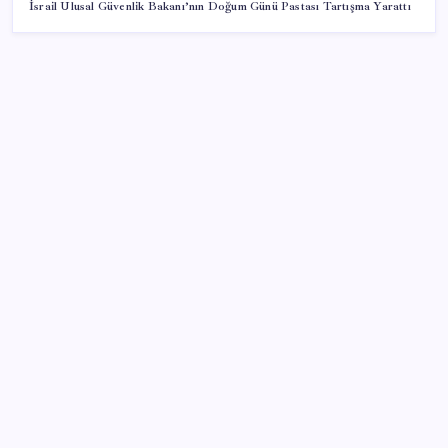
İsrail Ulusal Güvenlik Bakanı’nın Doğum Günü Pastası Tartışma Yarattı
SON YAZILAR
Togg Servis Noktası Sayısını Türkiye Genelinde 58’e
Çıkardı
PS5 Pro için PSSR 2.0 Güncellemesi Yolda: Tüm
Oyunlara Geliyor
Küresel gıda fiyatları son 3 yılın zirvesine tırmandı
Kapadokya’da dededen toruna uzanan hikâye: 136
kovanla bal markası kurdu