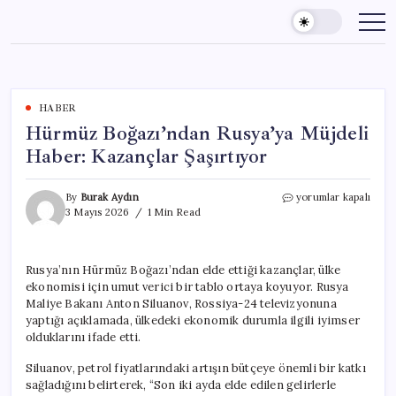
Skip
to
content
HABER
Hürmüz Boğazı’ndan Rusya’ya Müjdeli
Haber: Kazançlar Şaşırtıyor
Hürmüz
By
Burak Aydın
yorumlar kapalı
Boğazı’ndan
3 Mayıs 2026
1 Min Read
Rusya’ya
Müjdeli
Haber:
Rusya’nın Hürmüz Boğazı’ndan elde ettiği kazançlar, ülke
Kazançlar
ekonomisi için umut verici bir tablo ortaya koyuyor. Rusya
Şaşırtıyor
için
Maliye Bakanı Anton Siluanov, Rossiya-24 televizyonuna
yaptığı açıklamada, ülkedeki ekonomik durumla ilgili iyimser
olduklarını ifade etti.
Siluanov, petrol fiyatlarındaki artışın bütçeye önemli bir katkı
sağladığını belirterek, “Son iki ayda elde edilen gelirlerle