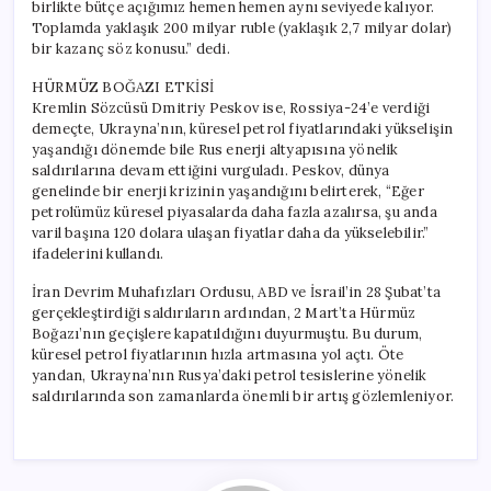
birlikte bütçe açığımız hemen hemen aynı seviyede kalıyor.
Toplamda yaklaşık 200 milyar ruble (yaklaşık 2,7 milyar dolar)
bir kazanç söz konusu.” dedi.
HÜRMÜZ BOĞAZI ETKİSİ
Kremlin Sözcüsü Dmitriy Peskov ise, Rossiya-24’e verdiği
demeçte, Ukrayna’nın, küresel petrol fiyatlarındaki yükselişin
yaşandığı dönemde bile Rus enerji altyapısına yönelik
saldırılarına devam ettiğini vurguladı. Peskov, dünya
genelinde bir enerji krizinin yaşandığını belirterek, “Eğer
petrolümüz küresel piyasalarda daha fazla azalırsa, şu anda
varil başına 120 dolara ulaşan fiyatlar daha da yükselebilir.”
ifadelerini kullandı.
İran Devrim Muhafızları Ordusu, ABD ve İsrail’in 28 Şubat’ta
gerçekleştirdiği saldırıların ardından, 2 Mart’ta Hürmüz
Boğazı’nın geçişlere kapatıldığını duyurmuştu. Bu durum,
küresel petrol fiyatlarının hızla artmasına yol açtı. Öte
yandan, Ukrayna’nın Rusya’daki petrol tesislerine yönelik
saldırılarında son zamanlarda önemli bir artış gözlemleniyor.