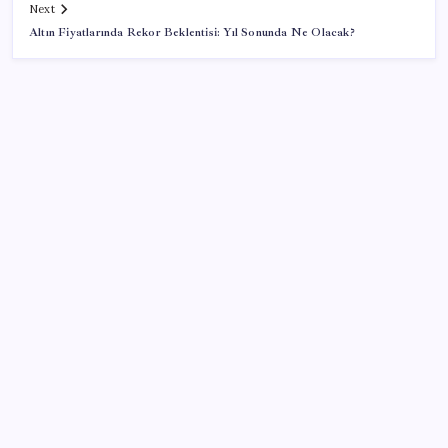
Next
Altın Fiyatlarında Rekor Beklentisi: Yıl Sonunda Ne Olacak?
SON YAZILAR
Futbol hocasından çocuklara iğrenç taciz! Mide
bulandıran mesajlar
30 il için düğmeye basıldı. Gök gürültülü sağanak,
aşırı sıcak ve nem bunaltacak (Bu hafta hava nasıl
olacak?)
Trump: İran’la sessiz müzakere yürütüyoruz