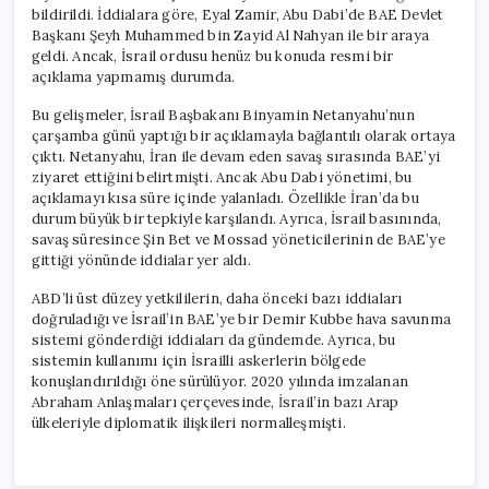
bildirildi. İddialara göre, Eyal Zamir, Abu Dabi’de BAE Devlet
Başkanı Şeyh Muhammed bin Zayid Al Nahyan ile bir araya
geldi. Ancak, İsrail ordusu henüz bu konuda resmi bir
açıklama yapmamış durumda.
Bu gelişmeler, İsrail Başbakanı Binyamin Netanyahu’nun
çarşamba günü yaptığı bir açıklamayla bağlantılı olarak ortaya
çıktı. Netanyahu, İran ile devam eden savaş sırasında BAE’yi
ziyaret ettiğini belirtmişti. Ancak Abu Dabi yönetimi, bu
açıklamayı kısa süre içinde yalanladı. Özellikle İran’da bu
durum büyük bir tepkiyle karşılandı. Ayrıca, İsrail basınında,
savaş süresince Şin Bet ve Mossad yöneticilerinin de BAE’ye
gittiği yönünde iddialar yer aldı.
ABD’li üst düzey yetkililerin, daha önceki bazı iddiaları
doğruladığı ve İsrail’in BAE’ye bir Demir Kubbe hava savunma
sistemi gönderdiği iddiaları da gündemde. Ayrıca, bu
sistemin kullanımı için İsrailli askerlerin bölgede
konuşlandırıldığı öne sürülüyor. 2020 yılında imzalanan
Abraham Anlaşmaları çerçevesinde, İsrail’in bazı Arap
ülkeleriyle diplomatik ilişkileri normalleşmişti.