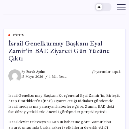
Skip
to
content
EĞITIM
İsrail Genelkurmay Başkanı Eyal
Zamir’in BAE Ziyareti Gün Yüzüne
Çıktı
İsrail
By
Burak Aydın
yorumlar kapalı
Genelkurmay
15 Mayıs 2026
1 Min Read
Başkanı
Eyal
Zamir’in
İsrail Genelkurmay Başkanı Korgeneral Eyal Zamir’in, Birleşik
BAE
Arap Emirlikleri’ni (BAE) ziyaret ettiği iddiaları gündemde.
Ziyareti
Gün
İsrail medyasına yansıyan haberlere göre, Zamir, BAE’deki
Yüzüne
üst düzey yetkililerle önemli görüşmeler gerçekleştirdi.
Çıktı
için
İsrail devlet televizyonu Kan’ın haberine göre, Zamir’e bu
ziyaret sırasında başka askeri yetkililerin de eşlik ettiği