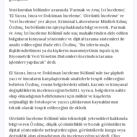
Yeni kurulan bölümler arasında ‘Parmak ve Avuç İzi İnceleme’,
‘El Yazısı, İmza ve Doküman İnceleme’, ‘Görüntü İnceleme’ ve
‘Veri İnceleme’ yer alıyor. Kriminal Laboratuvar Müdürü Kılınç
Özdinç, bu bölümlerin işleyişi hakkında bilgi vererek, Parmak
ve Avuç İzi İnceleme Bölümü’nde suç mahallerinden elde edilen
bulguların kimyasal yöntemler ve dijital tarama sistemleri ile
analiz edileceğini ifade etti. Özdinç, “Bu izlerin suçla
ilişkilendirilmesi ya da kişilerin masumiyetinin ispatı için
Biyometrik Veri Yönetim Sistemleri üzerinden tarama
işlemleri yapılacak” dedi.
El Yazısı, İmza ve Doküman İnceleme Bölümü’nde ise şüpheli
yazı ve imzaların karşılaştırmalı analizlerle tespit edileceğini
belirten Özdinç, resmi belgelerdeki silinti, kazıntı ve kimyasal
değişikliklerin inceleneceğini belirtti. Ayrıca, belgelerin sahte
olup olmadığının belirlenmesi için mühür ve kaşelerin
orijinalliği ile fotokopi ve yazıcı çıktılarının kaynaklarının
teknik olarak tespit edileceğini de ekledi.
Görüntü İnceleme Bölümü’nün teknolojik yetenekleri hakkında
bilgi veren Özdinç, düşük çözünürlüklü ve bozuk görüntülerin
dijital yöntemlerle netleştirileceğini, görüntülerde kurgu veya
değişiklik olup olmadığının da inceleneceğini söyledi. Olay