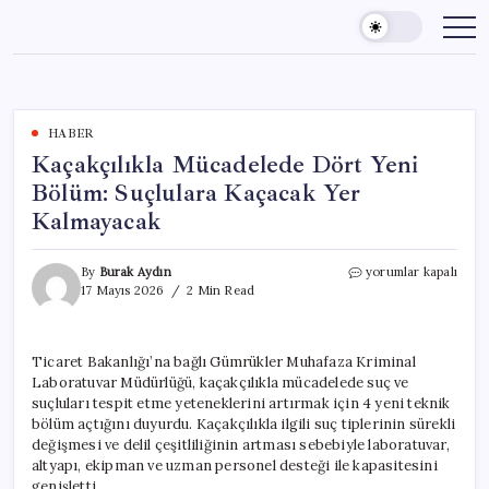
Skip
to
content
HABER
Kaçakçılıkla Mücadelede Dört Yeni
Bölüm: Suçlulara Kaçacak Yer
Kalmayacak
Kaçakçılıkla
By
Burak Aydın
yorumlar kapalı
Mücadelede
17 Mayıs 2026
2 Min Read
Dört
Yeni
Bölüm:
Ticaret Bakanlığı’na bağlı Gümrükler Muhafaza Kriminal
Suçlulara
Laboratuvar Müdürlüğü, kaçakçılıkla mücadelede suç ve
Kaçacak
Yer
suçluları tespit etme yeteneklerini artırmak için 4 yeni teknik
Kalmayacak
bölüm açtığını duyurdu. Kaçakçılıkla ilgili suç tiplerinin sürekli
için
değişmesi ve delil çeşitliliğinin artması sebebiyle laboratuvar,
altyapı, ekipman ve uzman personel desteği ile kapasitesini
genişletti.