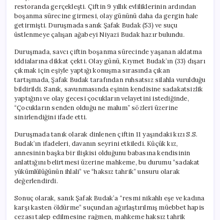
restoranda gerçekleşti. Çiftin 9 yıllık evliliklerinin ardından
boşanma sürecine girmesi, olay gününü daha da gergin hale
getirmişti. Duruşmada sanık Şafak Budak (53) ve suçu
üstlenmeye çalışan ağabeyi Niyazi Budak hazır bulundu.
Duruşmada, savcı çiftin boşanma sürecinde yaşanan aldatma
iddialarına dikkat çekti. Olay günü, Kıymet Budak’ın (33) dışarı
çıkmak için eşiyle yaptığı konuşma sırasında çıkan
tartışmada, Şafak Budak tarafından ruhsatsız silahla vurulduğu
bildirildi. Sanık, savunmasında eşinin kendisine sadakatsizlik
yaptığını ve olay gecesi çocukların velayetini istediğinde,
“Çocukların senden olduğu ne malum” sözleri üzerine
sinirlendiğini ifade etti.
Duruşmada tanık olarak dinlenen çiftin 11 yaşındaki kızı S.S.
Budak’ın ifadeleri, davanın seyrini etkiledi. Küçük kız,
annesinin başka bir ilişkisi olduğunu babasına kendisinin
anlattığını belirtmesi üzerine mahkeme, bu durumu “sadakat
yükümlülüğünün ihlali” ve “haksız tahrik” unsuru olarak
değerlendirdi.
Sonuç olarak, sanık Şafak Budak’a “resmi nikahlı eşe ve kadına
karşı kasten öldürme” suçundan ağırlaştırılmış müebbet hapis
cezası talep edilmesine rağmen, mahkeme haksız tahrik