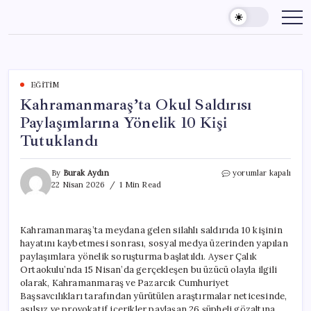
Skip
to
content
EĞITIM
Kahramanmaraş’ta Okul Saldırısı
Paylaşımlarına Yönelik 10 Kişi
Tutuklandı
Kahramanmaraş’ta
By
Burak Aydın
yorumlar kapalı
Okul
22 Nisan 2026
1 Min Read
Saldırısı
Paylaşımlarına
Yönelik
Kahramanmaraş’ta meydana gelen silahlı saldırıda 10 kişinin
10
hayatını kaybetmesi sonrası, sosyal medya üzerinden yapılan
Kişi
Tutuklandı
paylaşımlara yönelik soruşturma başlatıldı. Ayser Çalık
için
Ortaokulu’nda 15 Nisan’da gerçekleşen bu üzücü olayla ilgili
olarak, Kahramanmaraş ve Pazarcık Cumhuriyet
Başsavcılıkları tarafından yürütülen araştırmalar neticesinde,
asılsız ve provokatif içerikler paylaşan 26 şüpheli gözaltına