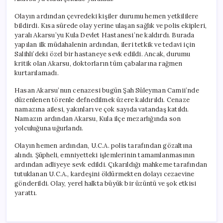
Olayın ardından çevredeki kişiler durumu hemen yetkililere
bildirdi. Kısa sürede olay yerine ulaşan sağlık ve polis ekipleri,
yaralı Akarsu’yu Kula Devlet Hastanesi’ne kaldırdı. Burada
yapılan ilk müdahalenin ardından, ileri tetkik ve tedavi için
Salihli’deki özel bir hastaneye sevk edildi. Ancak, durumu
kritik olan Akarsu, doktorların tüm çabalarına rağmen
kurtarılamadı.
Hasan Akarsu’nun cenazesi bugün Şah Süleyman Camii’nde
düzenlenen törenle defnedilmek üzere kaldırıldı. Cenaze
namazına ailesi, yakınları ve çok sayıda vatandaş katıldı.
Namazın ardından Akarsu, Kula ilçe mezarlığında son
yolculuğuna uğurlandı.
Olayın hemen ardından, U.C.A. polis tarafından gözaltına
alındı. Şüpheli, emniyetteki işlemlerinin tamamlanmasının
ardından adliyeye sevk edildi. Çıkarıldığı mahkeme tarafından
tutuklanan U.C.A., kardeşini öldürmekten dolayı cezaevine
gönderildi. Olay, yerel halkta büyük bir üzüntü ve şok etkisi
yarattı.