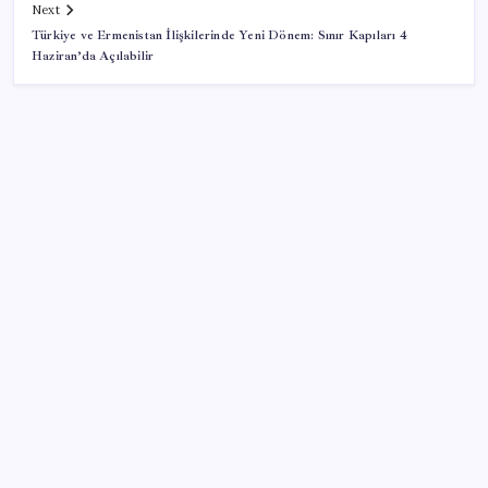
Next
Türkiye ve Ermenistan İlişkilerinde Yeni Dönem: Sınır Kapıları 4
Haziran’da Açılabilir
SON YAZILAR
Son dakika… ‘Çerçeve yasa’ TBMM Başkanlığı’na
sunuldu: 360’a yakın milletvekili imzaladı
Değerinden 500 milyar dolar eridi
Google’dan AirTag’e Rakip: Pixel Tag Geliyor
Petrolde sular duruldu