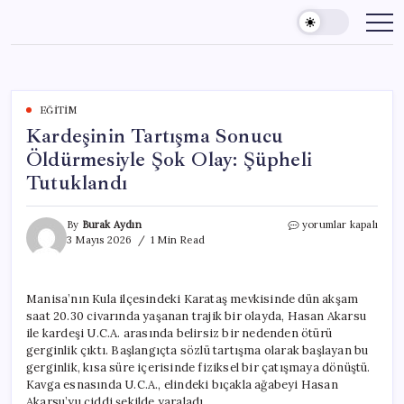
Skip
to
content
EĞITIM
Kardeşinin Tartışma Sonucu
Öldürmesiyle Şok Olay: Şüpheli
Tutuklandı
Kardeşinin
By
Burak Aydın
yorumlar kapalı
Tartışma
3 Mayıs 2026
1 Min Read
Sonucu
Öldürmesiyle
Şok
Manisa’nın Kula ilçesindeki Karataş mevkisinde dün akşam
Olay:
saat 20.30 civarında yaşanan trajik bir olayda, Hasan Akarsu
Şüpheli
Tutuklandı
ile kardeşi U.C.A. arasında belirsiz bir nedenden ötürü
için
gerginlik çıktı. Başlangıçta sözlü tartışma olarak başlayan bu
gerginlik, kısa süre içerisinde fiziksel bir çatışmaya dönüştü.
Kavga esnasında U.C.A., elindeki bıçakla ağabeyi Hasan
Akarsu’yu ciddi şekilde yaraladı.