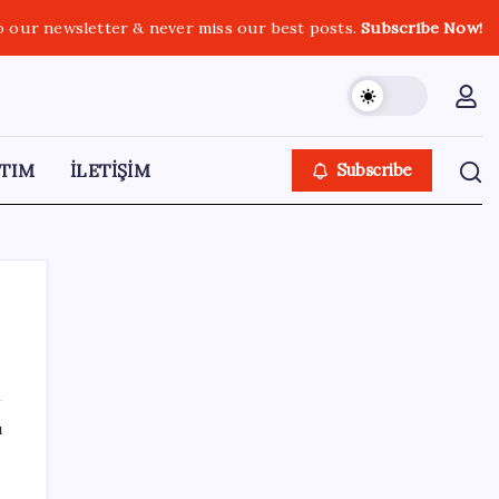
o our newsletter & never miss our best posts.
Subscribe Now!
TIM
İLETİŞİM
Subscribe
SON YAZILAR
ı
Son dakika… ‘Çerçeve yasa’ TBMM
Başkanlığı’na sunuldu: 360’a yakın