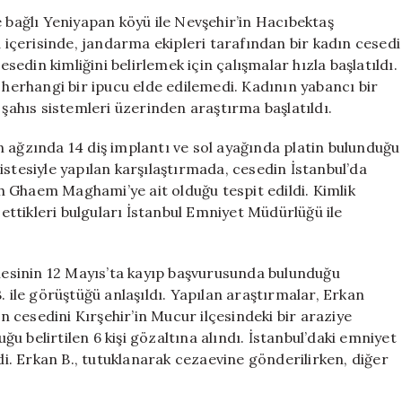
Cinayetiyle
e bağlı Yeniyapan köyü ile Nevşehir’in Hacıbektaş
İlgili
a içerisinde, jandarma ekipleri tarafından bir kadın cesedi
Şok
esedin kimliğini belirlemek için çalışmalar hızla başlatıldı.
Gelişmeler
 herhangi bir ipucu elde edilemedi. Kadının yabancı bir
için
 şahıs sistemleri üzerinden araştırma başlatıldı.
 ağzında 14 diş implantı ve sol ayağında platin bulunduğu
 listesiyle yapılan karşılaştırmada, cesedin İstanbul’da
 Ghaem Maghami’ye ait olduğu tespit edildi. Kimlik
 ettikleri bulguları İstanbul Emniyet Müdürlüğü ile
esinin 12 Mayıs’ta kayıp başvurusunda bulunduğu
. ile görüştüğü anlaşıldı. Yapılan araştırmalar, Erkan
cesedini Kırşehir’in Mucur ilçesindeki bir araziye
uğu belirtilen 6 kişi gözaltına alındı. İstanbul’daki emniyet
ldi. Erkan B., tutuklanarak cezaevine gönderilirken, diğer