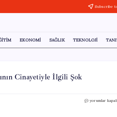
Subscribe t
ĞİTİM
EKONOMİ
SAĞLIK
TEKNOLOJİ
TANI
nın Cinayetiyle İlgili Şok
Kırşehir’de
yorumlar kapal
Bulunan
İranlı
Kadının