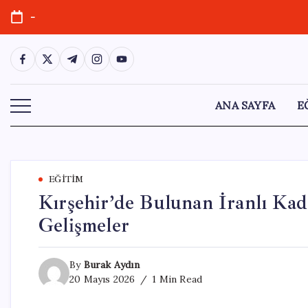
Skip
-
to
content
https://www.facebook.com/
https://twitter.com/
https://t.me/
https://www.instagram.com/
https://youtube.com/
ANA SAYFA
E
EĞITIM
Kırşehir’de Bulunan İranlı Kadı
Gelişmeler
By
Burak Aydın
20 Mayıs 2026
1 Min Read