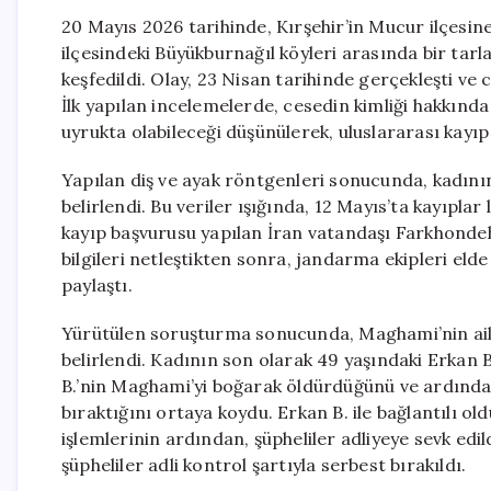
20 Mayıs 2026 tarihinde, Kırşehir’in Mucur ilçesin
ilçesindeki Büyükburnağıl köyleri arasında bir tarl
keşfedildi. Olay, 23 Nisan tarihinde gerçekleşti ve c
İlk yapılan incelemelerde, cesedin kimliği hakkında
uyrukta olabileceği düşünülerek, uluslararası kayıp
Yapılan diş ve ayak röntgenleri sonucunda, kadının
belirlendi. Bu veriler ışığında, 12 Mayıs’ta kayıplar
kayıp başvurusu yapılan İran vatandaşı Farkhondeh
bilgileri netleştikten sonra, jandarma ekipleri elde
paylaştı.
Yürütülen soruşturma sonucunda, Maghami’nin ail
belirlendi. Kadının son olarak 49 yaşındaki Erkan B
B.’nin Maghami’yi boğarak öldürdüğünü ve ardından 
bıraktığını ortaya koydu. Erkan B. ile bağlantılı old
işlemlerinin ardından, şüpheliler adliyeye sevk edi
şüpheliler adli kontrol şartıyla serbest bırakıldı.