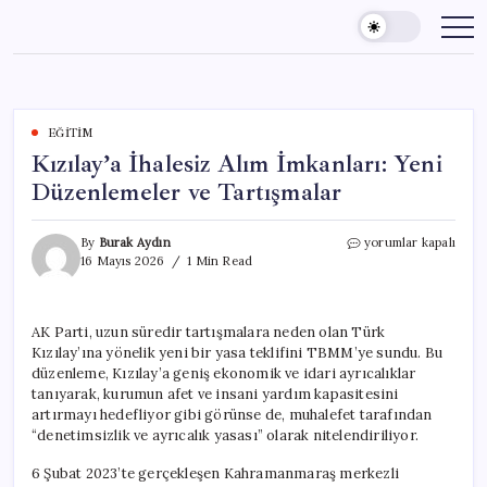
Skip
to
content
EĞITIM
Kızılay’a İhalesiz Alım İmkanları: Yeni
Düzenlemeler ve Tartışmalar
Kızılay’a
By
Burak Aydın
yorumlar kapalı
İhalesiz
16 Mayıs 2026
1 Min Read
Alım
İmkanları:
Yeni
AK Parti, uzun süredir tartışmalara neden olan Türk
Düzenlemeler
Kızılay’ına yönelik yeni bir yasa teklifini TBMM’ye sundu. Bu
ve
Tartışmalar
düzenleme, Kızılay’a geniş ekonomik ve idari ayrıcalıklar
için
tanıyarak, kurumun afet ve insani yardım kapasitesini
artırmayı hedefliyor gibi görünse de, muhalefet tarafından
“denetimsizlik ve ayrıcalık yasası” olarak nitelendiriliyor.
6 Şubat 2023’te gerçekleşen Kahramanmaraş merkezli