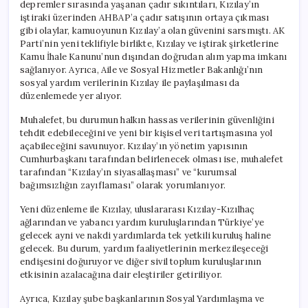
depremler sırasında yaşanan çadır sıkıntıları, Kızılay’ın
iştiraki üzerinden AHBAP’a çadır satışının ortaya çıkması
gibi olaylar, kamuoyunun Kızılay’a olan güvenini sarsmıştı. AK
Parti’nin yeni teklifiyle birlikte, Kızılay ve iştirak şirketlerine
Kamu İhale Kanunu’nun dışından doğrudan alım yapma imkanı
sağlanıyor. Ayrıca, Aile ve Sosyal Hizmetler Bakanlığı’nın
sosyal yardım verilerinin Kızılay ile paylaşılması da
düzenlemede yer alıyor.
Muhalefet, bu durumun halkın hassas verilerinin güvenliğini
tehdit edebileceğini ve yeni bir kişisel veri tartışmasına yol
açabileceğini savunuyor. Kızılay’ın yönetim yapısının
Cumhurbaşkanı tarafından belirlenecek olması ise, muhalefet
tarafından “Kızılay’ın siyasallaşması” ve “kurumsal
bağımsızlığın zayıflaması” olarak yorumlanıyor.
Yeni düzenleme ile Kızılay, uluslararası Kızılay-Kızılhaç
ağlarından ve yabancı yardım kuruluşlarından Türkiye’ye
gelecek ayni ve nakdi yardımlarda tek yetkili kuruluş haline
gelecek. Bu durum, yardım faaliyetlerinin merkezileşeceği
endişesini doğuruyor ve diğer sivil toplum kuruluşlarının
etkisinin azalacağına dair eleştiriler getiriliyor.
Ayrıca, Kızılay şube başkanlarının Sosyal Yardımlaşma ve