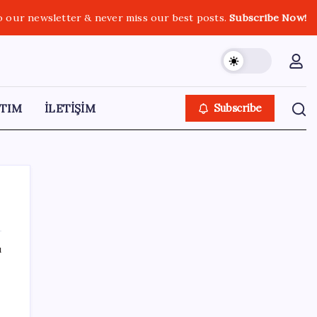
o our newsletter & never miss our best posts.
Subscribe Now!
TIM
İLETİŞİM
Subscribe
ı
SON YAZILAR
Son dakika… ‘Çerçeve yasa’ TBMM
Başkanlığı’na sunuldu: 360’a yakın