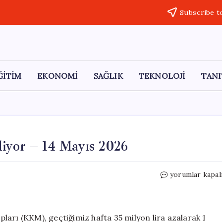
Subscribe t
ĞİTİM
EKONOMİ
SAĞLIK
TEKNOLOJİ
TANI
yor – 14 Mayıs 2026
KKM
yorumlar kapal
Bakiye
Düşüşü
Devam
Ediyor
ları (KKM), geçtiğimiz hafta 35 milyon lira azalarak 1