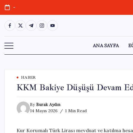
Skip
-
to
content
https://www.facebook.com/
https://twitter.com/
https://t.me/
https://www.instagram.com/
https://youtube.com/
ANA SAYFA
E
HABER
KKM Bakiye Düşüşü Devam Edi
By
Burak Aydın
14 Mayıs 2026
1 Min Read
Kur Korumalı Türk Lirası mevduat ve katılma hesap