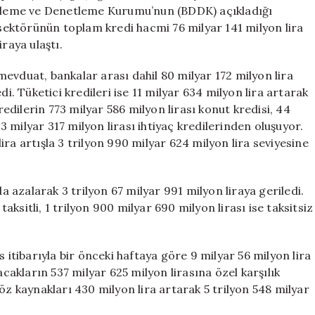
–
zenleme ve Denetleme Kurumu’nun (BDDK) açıkladığı
14
k sektörünün toplam kredi hacmi 76 milyar 141 milyon lira
Mayıs
raya ulaştı.
2026
için
evduat, bankalar arası dahil 80 milyar 172 milyon lira
di. Tüketici kredileri ise 11 milyar 634 milyon lira artarak
redilerin 773 milyar 586 milyon lirası konut kredisi, 44
13 milyar 317 milyon lirası ihtiyaç kredilerinden oluşuyor.
 lira artışla 3 trilyon 990 milyar 624 milyon lira seviyesine
da azalarak 3 trilyon 67 milyar 991 milyon liraya geriledi.
taksitli, 1 trilyon 900 milyar 690 milyon lirası ise taksitsiz
 itibarıyla bir önceki haftaya göre 9 milyar 56 milyon lira
acakların 537 milyar 625 milyon lirasına özel karşılık
öz kaynakları 430 milyon lira artarak 5 trilyon 548 milyar