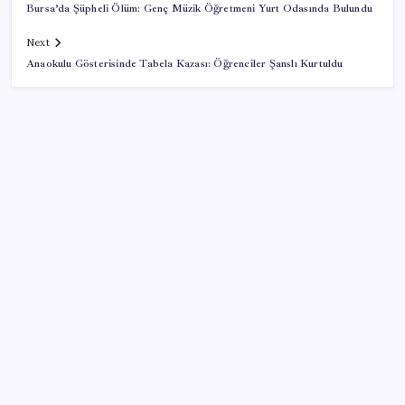
Bursa’da Şüpheli Ölüm: Genç Müzik Öğretmeni Yurt Odasında Bulundu
Next
Anaokulu Gösterisinde Tabela Kazası: Öğrenciler Şanslı Kurtuldu
SON YAZILAR
Son dakika… ‘Çerçeve yasa’ TBMM Başkanlığı’na
sunuldu: 360’a yakın milletvekili imzaladı
Değerinden 500 milyar dolar eridi
Google’dan AirTag’e Rakip: Pixel Tag Geliyor