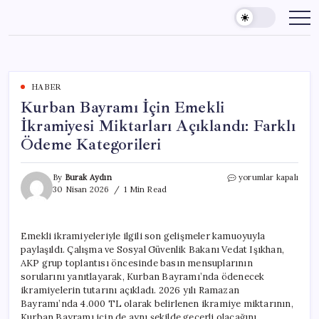
Skip
to
content
HABER
Kurban Bayramı İçin Emekli
İkramiyesi Miktarları Açıklandı: Farklı
Ödeme Kategorileri
Kurban
By
Burak Aydın
yorumlar kapalı
Bayramı
30 Nisan 2026
1 Min Read
İçin
Emekli
İkramiyesi
Emekli ikramiyeleriyle ilgili son gelişmeler kamuoyuyla
Miktarları
paylaşıldı. Çalışma ve Sosyal Güvenlik Bakanı Vedat Işıkhan,
Açıklandı:
Farklı
AKP grup toplantısı öncesinde basın mensuplarının
Ödeme
sorularını yanıtlayarak, Kurban Bayramı’nda ödenecek
Kategorileri
ikramiyelerin tutarını açıkladı. 2026 yılı Ramazan
için
Bayramı’nda 4.000 TL olarak belirlenen ikramiye miktarının,
Kurban Bayramı için de aynı şekilde geçerli olacağını