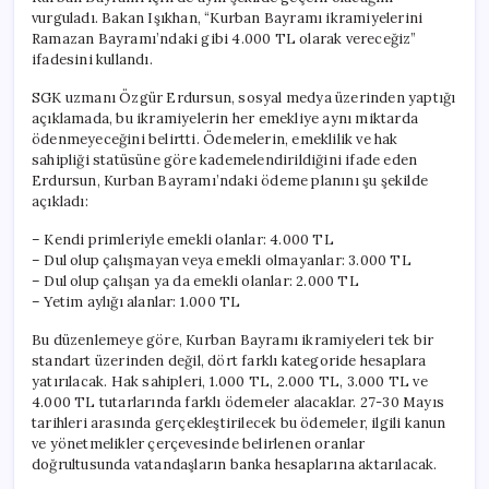
vurguladı. Bakan Işıkhan, “Kurban Bayramı ikramiyelerini
Ramazan Bayramı’ndaki gibi 4.000 TL olarak vereceğiz”
ifadesini kullandı.
SGK uzmanı Özgür Erdursun, sosyal medya üzerinden yaptığı
açıklamada, bu ikramiyelerin her emekliye aynı miktarda
ödenmeyeceğini belirtti. Ödemelerin, emeklilik ve hak
sahipliği statüsüne göre kademelendirildiğini ifade eden
Erdursun, Kurban Bayramı’ndaki ödeme planını şu şekilde
açıkladı:
– Kendi primleriyle emekli olanlar: 4.000 TL
– Dul olup çalışmayan veya emekli olmayanlar: 3.000 TL
– Dul olup çalışan ya da emekli olanlar: 2.000 TL
– Yetim aylığı alanlar: 1.000 TL
Bu düzenlemeye göre, Kurban Bayramı ikramiyeleri tek bir
standart üzerinden değil, dört farklı kategoride hesaplara
yatırılacak. Hak sahipleri, 1.000 TL, 2.000 TL, 3.000 TL ve
4.000 TL tutarlarında farklı ödemeler alacaklar. 27-30 Mayıs
tarihleri arasında gerçekleştirilecek bu ödemeler, ilgili kanun
ve yönetmelikler çerçevesinde belirlenen oranlar
doğrultusunda vatandaşların banka hesaplarına aktarılacak.