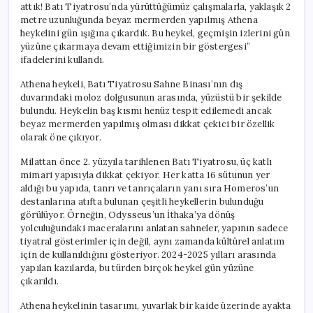
attık! Batı Tiyatrosu’nda yürüttüğümüz çalışmalarla, yaklaşık 2
metre uzunluğunda beyaz mermerden yapılmış Athena
heykelini gün ışığına çıkardık. Bu heykel, geçmişin izlerini gün
yüzüne çıkarmaya devam ettiğimizin bir göstergesi”
ifadelerini kullandı.
Athena heykeli, Batı Tiyatrosu Sahne Binası’nın dış
duvarındaki moloz dolgusunun arasında, yüzüstü bir şekilde
bulundu. Heykelin baş kısmı henüz tespit edilemedi ancak
beyaz mermerden yapılmış olması dikkat çekici bir özellik
olarak öne çıkıyor.
Milattan önce 2. yüzyıla tarihlenen Batı Tiyatrosu, üç katlı
mimari yapısıyla dikkat çekiyor. Her katta 16 sütunun yer
aldığı bu yapıda, tanrı ve tanrıçaların yanı sıra Homeros’un
destanlarına atıfta bulunan çeşitli heykellerin bulunduğu
görülüyor. Örneğin, Odysseus’un İthaka’ya dönüş
yolculuğundaki maceralarını anlatan sahneler, yapının sadece
tiyatral gösterimler için değil, aynı zamanda kültürel anlatım
için de kullanıldığını gösteriyor. 2024-2025 yılları arasında
yapılan kazılarda, bu türden birçok heykel gün yüzüne
çıkarıldı.
Athena heykelinin tasarımı, yuvarlak bir kaide üzerinde ayakta