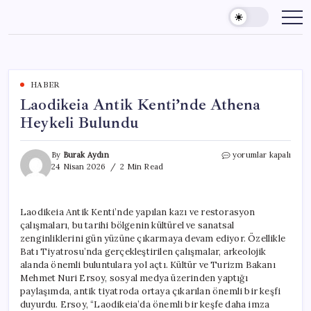
Skip
to
content
HABER
Laodikeia Antik Kenti’nde Athena
Heykeli Bulundu
Laodikeia
By
Burak Aydın
yorumlar kapalı
Antik
24 Nisan 2026
2 Min Read
Kenti’nde
Athena
Heykeli
Laodikeia Antik Kenti’nde yapılan kazı ve restorasyon
Bulundu
çalışmaları, bu tarihi bölgenin kültürel ve sanatsal
için
zenginliklerini gün yüzüne çıkarmaya devam ediyor. Özellikle
Batı Tiyatrosu’nda gerçekleştirilen çalışmalar, arkeolojik
alanda önemli buluntulara yol açtı. Kültür ve Turizm Bakanı
Mehmet Nuri Ersoy, sosyal medya üzerinden yaptığı
paylaşımda, antik tiyatroda ortaya çıkarılan önemli bir keşfi
duyurdu. Ersoy, “Laodikeia’da önemli bir keşfe daha imza