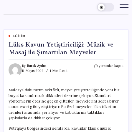
Skip
to
content
EĞITIM
Lüks Kavun Yetiştiriciliği: Müzik ve
Masaj ile Şımartılan Meyveler
Lüks
By
Burak Aydın
yorumlar kapalı
Kavun
11 Mayıs 2026
1 Min Read
Yetiştiriciliği:
Müzik
ve
Malezya’daki tarım sektörü, meyve yetiştiriciliğinde yeni bir
Masaj
boyut kazandırarak dikkatleri üzerine çekiyor. Standart
ile
Şımartılan
yöntemlerin ötesine geçen çiftçiler, meyvelerini adeta birer
Meyveler
sanat eseri gibi yetiştiriyor. Bu özel meyveler, lüks tüketim
için
ürünleri arasında yer alıyor ve kabuklarına taktıkları
şapkalarla da dikkat çekiyor.
Putrajaya bölgesindeki seralarda, kavunlar klasik müzik