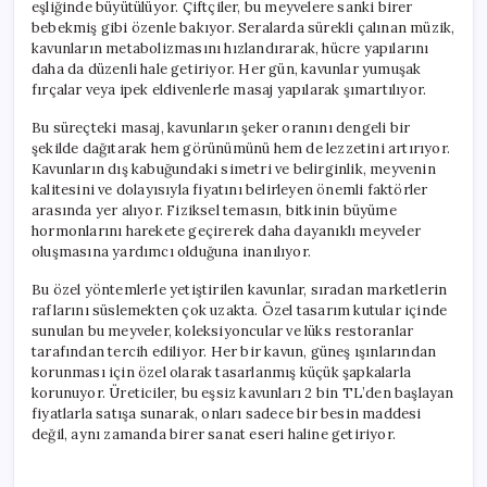
eşliğinde büyütülüyor. Çiftçiler, bu meyvelere sanki birer
bebekmiş gibi özenle bakıyor. Seralarda sürekli çalınan müzik,
kavunların metabolizmasını hızlandırarak, hücre yapılarını
daha da düzenli hale getiriyor. Her gün, kavunlar yumuşak
fırçalar veya ipek eldivenlerle masaj yapılarak şımartılıyor.
Bu süreçteki masaj, kavunların şeker oranını dengeli bir
şekilde dağıtarak hem görünümünü hem de lezzetini artırıyor.
Kavunların dış kabuğundaki simetri ve belirginlik, meyvenin
kalitesini ve dolayısıyla fiyatını belirleyen önemli faktörler
arasında yer alıyor. Fiziksel temasın, bitkinin büyüme
hormonlarını harekete geçirerek daha dayanıklı meyveler
oluşmasına yardımcı olduğuna inanılıyor.
Bu özel yöntemlerle yetiştirilen kavunlar, sıradan marketlerin
raflarını süslemekten çok uzakta. Özel tasarım kutular içinde
sunulan bu meyveler, koleksiyoncular ve lüks restoranlar
tarafından tercih ediliyor. Her bir kavun, güneş ışınlarından
korunması için özel olarak tasarlanmış küçük şapkalarla
korunuyor. Üreticiler, bu eşsiz kavunları 2 bin TL’den başlayan
fiyatlarla satışa sunarak, onları sadece bir besin maddesi
değil, aynı zamanda birer sanat eseri haline getiriyor.