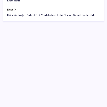
Düzenledi
Next
Hürmüz Boğazı’nda ABD Müdahalesi: Dört Ticari Gemi Durduruldu
SON YAZILAR
Airbnb, ürün geliştirme süreçlerinde yapay zekayı
kullanıyor
TBMM Adalet Komisyonu’nda çerçeve yasa
tartışmalarla başladı: Komisyonda ‘yasa’ atışması
Citi, üçüncü çeyrek petrol tahminini yükseltti