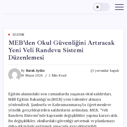
Skip
to
content
EĞITIM
MEB’den Okul Güvenliğini Artıracak
Yeni Veli Randevu Sistemi
Düzenlemesi
MEB’den
By
Burak Aydın
yorumlar kapalı
Okul
16 Mayıs 2026
2 Min Read
Güvenliğini
Artıracak
Yeni
Eğitim alanındaki son zamanlarda yaşanan okul saldırıları,
Veli
Millî Eğitim Bakanlığı’nı (MEB) yeni önlemler almaya
Randevu
Sistemi
yönlendirdi. Şanlıurfa ve Kahramanmaraş’ta öğretmenlere
Düzenlemesi
yönelik gerçekleştirilen saldırıların ardından, MEB, “Veli
için
Randevu Sistemi”nde kapsamlı değişiklikler yapma kararı aldı.
Bu değişiklikler, okullardaki güvenliği artırmak ve planlamayı
daha etkin hale getirmek amacıyla gerçekleştirildi.