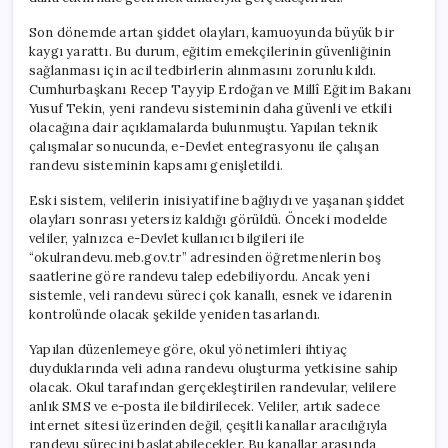
Son dönemde artan şiddet olayları, kamuoyunda büyük bir
kaygı yarattı. Bu durum, eğitim emekçilerinin güvenliğinin
sağlanması için acil tedbirlerin alınmasını zorunlu kıldı.
Cumhurbaşkanı Recep Tayyip Erdoğan ve Millî Eğitim Bakanı
Yusuf Tekin, yeni randevu sisteminin daha güvenli ve etkili
olacağına dair açıklamalarda bulunmuştu. Yapılan teknik
çalışmalar sonucunda, e-Devlet entegrasyonu ile çalışan
randevu sisteminin kapsamı genişletildi.
Eski sistem, velilerin inisiyatifine bağlıydı ve yaşanan şiddet
olayları sonrası yetersiz kaldığı görüldü. Önceki modelde
veliler, yalnızca e-Devlet kullanıcı bilgileri ile
“okulrandevu.meb.gov.tr” adresinden öğretmenlerin boş
saatlerine göre randevu talep edebiliyordu. Ancak yeni
sistemle, veli randevu süreci çok kanallı, esnek ve idarenin
kontrolünde olacak şekilde yeniden tasarlandı.
Yapılan düzenlemeye göre, okul yönetimleri ihtiyaç
duyduklarında veli adına randevu oluşturma yetkisine sahip
olacak. Okul tarafından gerçekleştirilen randevular, velilere
anlık SMS ve e-posta ile bildirilecek. Veliler, artık sadece
internet sitesi üzerinden değil, çeşitli kanallar aracılığıyla
randevu sürecini başlatabilecekler. Bu kanallar arasında