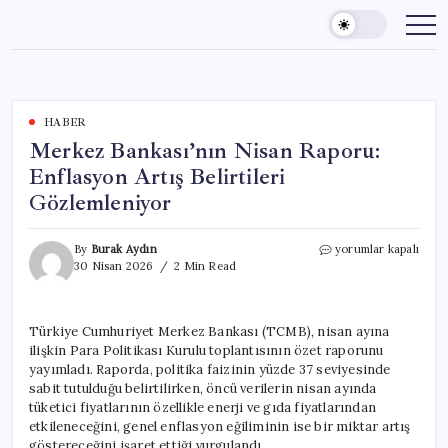
Skip
to
content
HABER
Merkez Bankası’nın Nisan Raporu:
Enflasyon Artış Belirtileri
Gözlemleniyor
Merkez
By
Burak Aydın
yorumlar kapalı
Bankası’nın
30 Nisan 2026
2 Min Read
Nisan
Raporu:
Enflasyon
Türkiye Cumhuriyet Merkez Bankası (TCMB), nisan ayına
Artış
ilişkin Para Politikası Kurulu toplantısının özet raporunu
Belirtileri
Gözlemleniyor
yayımladı. Raporda, politika faizinin yüzde 37 seviyesinde
için
sabit tutulduğu belirtilirken, öncü verilerin nisan ayında
tüketici fiyatlarının özellikle enerji ve gıda fiyatlarından
etkileneceğini, genel enflasyon eğiliminin ise bir miktar artış
göstereceğini işaret ettiği vurgulandı.