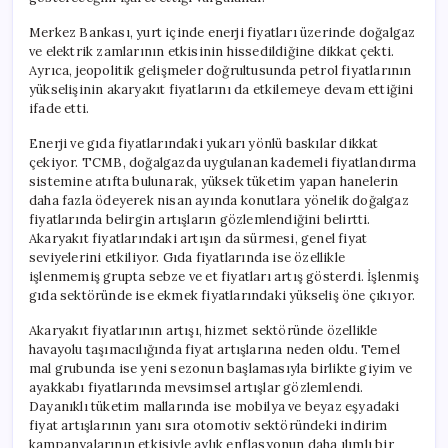
Merkez Bankası, yurt içinde enerji fiyatları üzerinde doğalgaz
ve elektrik zamlarının etkisinin hissedildiğine dikkat çekti.
Ayrıca, jeopolitik gelişmeler doğrultusunda petrol fiyatlarının
yükselişinin akaryakıt fiyatlarını da etkilemeye devam ettiğini
ifade etti.
Enerji ve gıda fiyatlarındaki yukarı yönlü baskılar dikkat
çekiyor. TCMB, doğalgazda uygulanan kademeli fiyatlandırma
sistemine atıfta bulunarak, yüksek tüketim yapan hanelerin
daha fazla ödeyerek nisan ayında konutlara yönelik doğalgaz
fiyatlarında belirgin artışların gözlemlendiğini belirtti.
Akaryakıt fiyatlarındaki artışın da sürmesi, genel fiyat
seviyelerini etkiliyor. Gıda fiyatlarında ise özellikle
işlenmemiş grupta sebze ve et fiyatları artış gösterdi. İşlenmiş
gıda sektöründe ise ekmek fiyatlarındaki yükseliş öne çıkıyor.
Akaryakıt fiyatlarının artışı, hizmet sektöründe özellikle
havayolu taşımacılığında fiyat artışlarına neden oldu. Temel
mal grubunda ise yeni sezonun başlamasıyla birlikte giyim ve
ayakkabı fiyatlarında mevsimsel artışlar gözlemlendi.
Dayanıklı tüketim mallarında ise mobilya ve beyaz eşyadaki
fiyat artışlarının yanı sıra otomotiv sektöründeki indirim
kampanyalarının etkisiyle aylık enflasyonun daha ılımlı bir