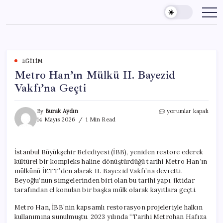
Skip
to
content
EĞITIM
Metro Han’ın Mülkü II. Bayezid
Vakfı’na Geçti
Metro
By
Burak Aydın
yorumlar kapalı
Han’ın
14 Mayıs 2026
1 Min Read
Mülkü
II.
Bayezid
İstanbul Büyükşehir Belediyesi (İBB), yeniden restore ederek
Vakfı’na
kültürel bir kompleks haline dönüştürdüğü tarihi Metro Han’ın
Geçti
için
mülkünü İETT’den alarak II. Bayezid Vakfı’na devretti.
Beyoğlu’nun simgelerinden biri olan bu tarihi yapı, iktidar
tarafından el konulan bir başka mülk olarak kayıtlara geçti.
Metro Han, İBB’nin kapsamlı restorasyon projeleriyle halkın
kullanımına sunulmuştu. 2023 yılında “Tarihi Metrohan Hafıza