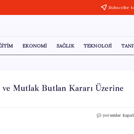
Subscribe t
ĞİTİM
EKONOMİ
SAĞLIK
TEKNOLOJİ
TANI
 ve Mutlak Butlan Kararı Üzerine
Özgür
yorumlar kapal
Özel:
CHP
İçin