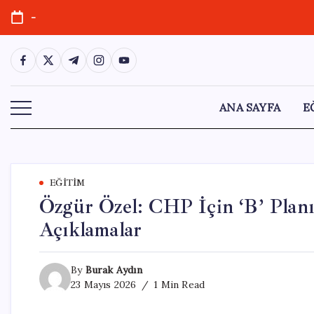
Skip
-
to
content
https://www.facebook.com/
https://twitter.com/
https://t.me/
https://www.instagram.com/
https://youtube.com/
ANA SAYFA
E
EĞITIM
Özgür Özel: CHP İçin ‘B’ Planı
Açıklamalar
By
Burak Aydın
23 Mayıs 2026
1 Min Read