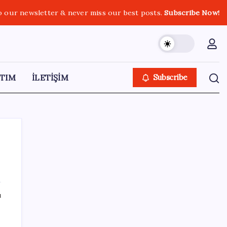
o our newsletter & never miss our best posts.
Subscribe Now!
TIM
İLETİŞİM
Subscribe
SON YAZILAR
ı
Airbnb, ürün geliştirme süreçlerinde yapay
zekayı kullanıyor