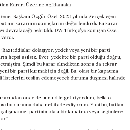
‘B’
Planı
Genel Başkanı Özgür Özel, 2023 yılında gerçekleşen
ve
 butlan’ kararının sonuçlarını değerlendirdi. Bu karar
Mutlak
vi devralacağı belirtildi. DW Türkçe’ye konuşan Özel,
Butlan
Kararı
 verdi.
Üzerine
Açıklamalar
Bazı iddialar dolaşıyor, yedek veya yeni bir parti
için
arın hepsi asılsız. Evet, yedekte bir parti olduğu doğru,
etmiştim. Şimdi bu karar alındıktan sonra da tekrar
eni bir parti kurmak için değil. Bu, olası bir kapatma
ili listelerini teslim edemeyecek duruma düşmesi halinde
kararından önce de bunu dile getiriyordum, belki o
ası bu durumu daha net ifade ediyorum. Yani bu, butlan
 çalışmamız, partinin olası bir kapatma veya seçimlere
or.”