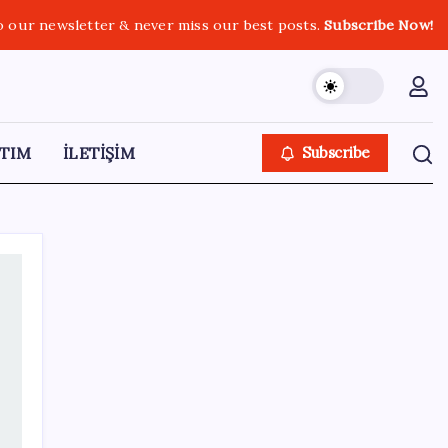
o our newsletter & never miss our best posts.
Subscribe Now!
TIM
İLETİŞİM
Subscribe
SON YAZILAR
Son dakika… ‘Çerçeve yasa’ TBMM
Başkanlığı’na sunuldu: 360’a yakın