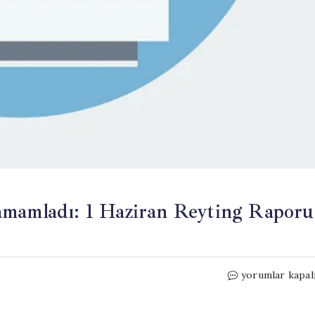
amamladı: 1 Haziran Reyting Raporu
Popüler
yorumlar kapal
Dizi
Sezonu