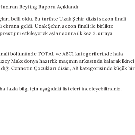
Düşüşle
Tamamladı:
1
rı belli oldu. Bu tarihte Uzak Şehir dizisi sezon finali
Haziran
krana geldi. Uzak Şehir, sezon finali ile birlikte
Reyting
restijini etkileyerek aylar sonra ilk kez 2. sıraya
Raporu
Açıklandı
için
finali bölümünde TOTAL ve ABC1 kategorilerinde hala
uzey Makedonya hazırlık maçının arkasında kalarak ikinci
aldığı Cennetin Çocukları dizisi, AB kategorisinde küçük bir
azla bilgi için aşağıdaki listeleri inceleyebilirsiniz.