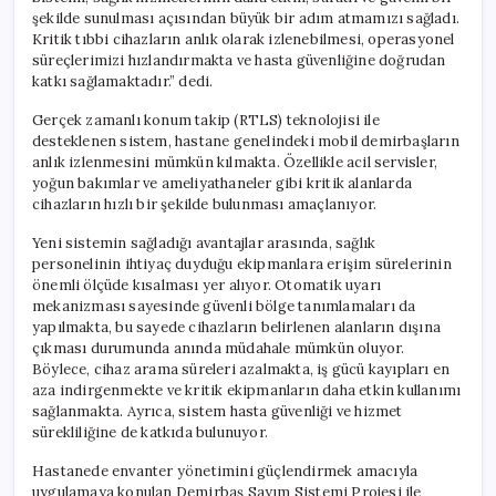
şekilde sunulması açısından büyük bir adım atmamızı sağladı.
Kritik tıbbi cihazların anlık olarak izlenebilmesi, operasyonel
süreçlerimizi hızlandırmakta ve hasta güvenliğine doğrudan
katkı sağlamaktadır.” dedi.
Gerçek zamanlı konum takip (RTLS) teknolojisi ile
desteklenen sistem, hastane genelindeki mobil demirbaşların
anlık izlenmesini mümkün kılmakta. Özellikle acil servisler,
yoğun bakımlar ve ameliyathaneler gibi kritik alanlarda
cihazların hızlı bir şekilde bulunması amaçlanıyor.
Yeni sistemin sağladığı avantajlar arasında, sağlık
personelinin ihtiyaç duyduğu ekipmanlara erişim sürelerinin
önemli ölçüde kısalması yer alıyor. Otomatik uyarı
mekanizması sayesinde güvenli bölge tanımlamaları da
yapılmakta, bu sayede cihazların belirlenen alanların dışına
çıkması durumunda anında müdahale mümkün oluyor.
Böylece, cihaz arama süreleri azalmakta, iş gücü kayıpları en
aza indirgenmekte ve kritik ekipmanların daha etkin kullanımı
sağlanmakta. Ayrıca, sistem hasta güvenliği ve hizmet
sürekliliğine de katkıda bulunuyor.
Hastanede envanter yönetimini güçlendirmek amacıyla
uygulamaya konulan Demirbaş Sayım Sistemi Projesi ile