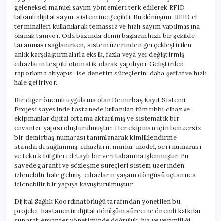
geleneksel manuel sayım yöntemleri terk edilerek RFID
tabanlı dijital sayım sistemine geçildi. Bu dönüşüm, RFID el
terminalleri kullanılarak temassız ve hızlı sayım yapılmasına
olanak tanıyor. Oda bazında demirbaşların hızlı bir şekilde
taranması sağlanırken, sistem üzerinden gerçekleştirilen
anlık karşılaştırmalarla eksik, fazla veya yer değiştirmiş
cihazların tespiti otomatik olarak yapılıyor. Geliştirilen
raporlama altyapısı ise denetim süreçlerini daha şeffaf ve hızlı
hale getiriyor.
Bir diğer önemli uygulama olan Demirbaş Kayıt Sistemi
Projesi sayesinde hastanede kullanılan tüm tıbbi cihaz ve
ekipmanlar dijital ortama aktarılmış ve sistematik bir
envanter yapısı oluşturulmuştur. Her ekipman için benzersiz
bir demirbaş numarası tanımlanarak kimliklendirme
standardı sağlanmış, cihazların marka, model, seri numarası
ve teknik bilgileri detaylı bir veri tabanına işlenmiştir. Bu
sayede garanti ve sözleşme süreçleri sistem üzerinden
izlenebilir hale gelmiş, cihazların yaşam döngüsü uçtan uca
izlenebilir bir yapıya kavuşturulmuştur.
Dijital Sağlık Koordinatörlüğü tarafından yönetilen bu
projeler, hastanenin dijital dönüşüm sürecine önemli katkılar
sunarak envanter yönetiminde doğruluk, hız ve verimliliği