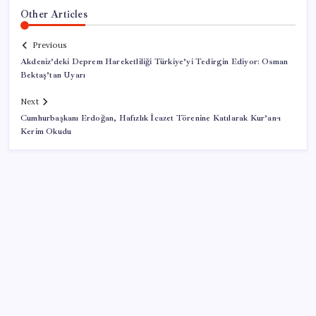
Other Articles
Previous
Akdeniz’deki Deprem Hareketliliği Türkiye’yi Tedirgin Ediyor: Osman
Bektaş’tan Uyarı
Next
Cumhurbaşkanı Erdoğan, Hafızlık İcazet Törenine Katılarak Kur’an-ı
Kerim Okudu
SON YAZILAR