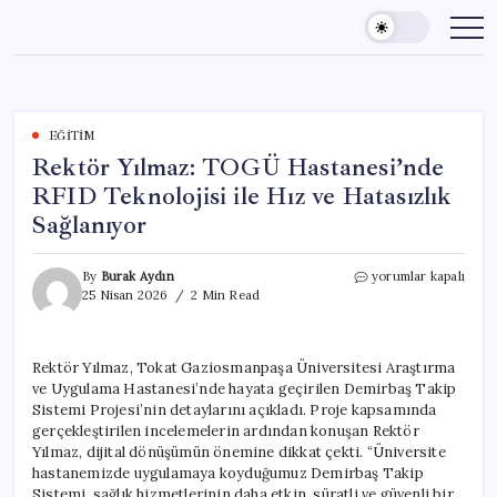
Skip
to
content
EĞITIM
Rektör Yılmaz: TOGÜ Hastanesi’nde
RFID Teknolojisi ile Hız ve Hatasızlık
Sağlanıyor
Rektör
By
Burak Aydın
yorumlar kapalı
Yılmaz:
25 Nisan 2026
2 Min Read
TOGÜ
Hastanesi’nde
RFID
Rektör Yılmaz, Tokat Gaziosmanpaşa Üniversitesi Araştırma
Teknolojisi
ve Uygulama Hastanesi’nde hayata geçirilen Demirbaş Takip
ile
Hız
Sistemi Projesi’nin detaylarını açıkladı. Proje kapsamında
ve
gerçekleştirilen incelemelerin ardından konuşan Rektör
Hatasızlık
Yılmaz, dijital dönüşümün önemine dikkat çekti. “Üniversite
Sağlanıyor
hastanemizde uygulamaya koyduğumuz Demirbaş Takip
için
Sistemi, sağlık hizmetlerinin daha etkin, süratli ve güvenli bir