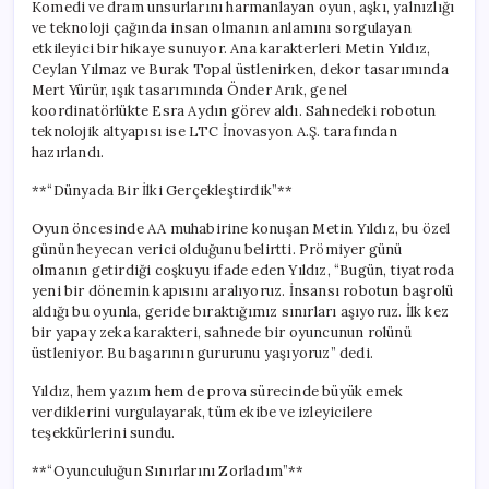
Komedi ve dram unsurlarını harmanlayan oyun, aşkı, yalnızlığı
ve teknoloji çağında insan olmanın anlamını sorgulayan
etkileyici bir hikaye sunuyor. Ana karakterleri Metin Yıldız,
Ceylan Yılmaz ve Burak Topal üstlenirken, dekor tasarımında
Mert Yürür, ışık tasarımında Önder Arık, genel
koordinatörlükte Esra Aydın görev aldı. Sahnedeki robotun
teknolojik altyapısı ise LTC İnovasyon A.Ş. tarafından
hazırlandı.
**“Dünyada Bir İlki Gerçekleştirdik”**
Oyun öncesinde AA muhabirine konuşan Metin Yıldız, bu özel
günün heyecan verici olduğunu belirtti. Prömiyer günü
olmanın getirdiği coşkuyu ifade eden Yıldız, “Bugün, tiyatroda
yeni bir dönemin kapısını aralıyoruz. İnsansı robotun başrolü
aldığı bu oyunla, geride bıraktığımız sınırları aşıyoruz. İlk kez
bir yapay zeka karakteri, sahnede bir oyuncunun rolünü
üstleniyor. Bu başarının gururunu yaşıyoruz” dedi.
Yıldız, hem yazım hem de prova sürecinde büyük emek
verdiklerini vurgulayarak, tüm ekibe ve izleyicilere
teşekkürlerini sundu.
**“Oyunculuğun Sınırlarını Zorladım”**