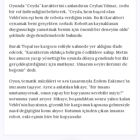
Oyunda “Ceyda” karakterini canlandıran Ceylan Yılmaz, zorlu
bir rol üstlendiğini belirterek, “Ceyda, hem başrol olan
Vehbi’nin eşi hem de robota verdiğim isim. Bu iki karakteri
oynamak beni gerçekten zorladı. Robottan kaynaklanan
duygusuzluğu yansıtmak benim için önemli bir deneyim oldu”
şeklinde değerlendirmelerde bulundu.
Burak Topal ise kargocu rolüyle sahnede yer aldığını ifade
ederek, “Karakterim oldukça belirgin özelliklere sahip. Metin
hocamızın yazıp yönettiği bu oyunda dünya genelinde bir ilki
gerçekleştirdiğimiz için mutluyuz. Umarım seyircilerimiz de
beğenir” dedi.
Oyun, tematik müzikleri ve ses tasarımıyla Erdem Eskimez’in
imzasını taşıyor. Ayrıca anlatılan hikaye, “Bir insanı
unutamıyorsak, onun yapay bir kopyasını sevebilir miyiz?”
sorusuna yanıt arıyor. Hikaye, boşandıktan sonra yalnız kalan
Vehbi’nin hayatının, gizemli bir kargonun kapısına gelmesiyle
nasıl değiştiğini konu alıyor. Kutunun içinden çıkan insansı
robot, eski eşinin bire bir kopyasıdır.