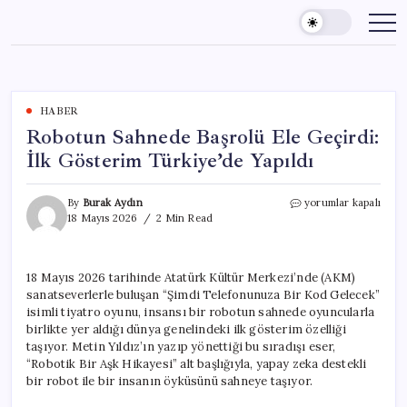
Skip
to
content
HABER
Robotun Sahnede Başrolü Ele Geçirdi:
İlk Gösterim Türkiye’de Yapıldı
Robotun
By
Burak Aydın
yorumlar kapalı
Sahnede
18 Mayıs 2026
2 Min Read
Başrolü
Ele
Geçirdi:
18 Mayıs 2026 tarihinde Atatürk Kültür Merkezi’nde (AKM)
İlk
sanatseverlerle buluşan “Şimdi Telefonunuza Bir Kod Gelecek”
Gösterim
Türkiye’de
isimli tiyatro oyunu, insansı bir robotun sahnede oyuncularla
Yapıldı
birlikte yer aldığı dünya genelindeki ilk gösterim özelliği
için
taşıyor. Metin Yıldız’ın yazıp yönettiği bu sıradışı eser,
“Robotik Bir Aşk Hikayesi” alt başlığıyla, yapay zeka destekli
bir robot ile bir insanın öyküsünü sahneye taşıyor.