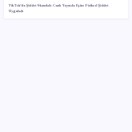
TikTok’da Şiddet Skandalı: Canlı Yayında Eşine Fiziksel Şiddet
Uyguladı
SON YAZILAR
Airbnb, ürün geliştirme süreçlerinde yapay zekayı
kullanıyor
TBMM Adalet Komisyonu’nda çerçeve yasa
tartışmalarla başladı: Komisyonda ‘yasa’ atışması
Citi, üçüncü çeyrek petrol tahminini yükseltti
İş Bankası Genel Müdürü Hakan Aran görevden