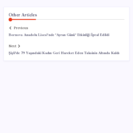
Other Articles
Previous
Bornova Anadolu Lisesi’nde ‘Ayran Günü’ Etkinliği İptal Edildi
Next
Şişli’de 79 Yaşındaki Kadın Geri Hareket Eden Taksinin Altında Kaldı
SON YAZILAR
Son dakika… ‘Çerçeve yasa’ TBMM Başkanlığı’na