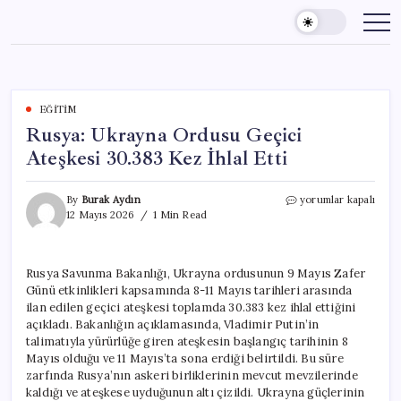
Skip
to
content
EĞITIM
Rusya: Ukrayna Ordusu Geçici
Ateşkesi 30.383 Kez İhlal Etti
Rusya:
By
Burak Aydın
yorumlar kapalı
Ukrayna
12 Mayıs 2026
1 Min Read
Ordusu
Geçici
Ateşkesi
Rusya Savunma Bakanlığı, Ukrayna ordusunun 9 Mayıs Zafer
30.383
Günü etkinlikleri kapsamında 8-11 Mayıs tarihleri arasında
Kez
İhlal
ilan edilen geçici ateşkesi toplamda 30.383 kez ihlal ettiğini
Etti
açıkladı. Bakanlığın açıklamasında, Vladimir Putin’in
için
talimatıyla yürürlüğe giren ateşkesin başlangıç tarihinin 8
Mayıs olduğu ve 11 Mayıs’ta sona erdiği belirtildi. Bu süre
zarfında Rusya’nın askeri birliklerinin mevcut mevzilerinde
kaldığı ve ateşkese uyduğunun altı çizildi. Ukrayna güçlerinin