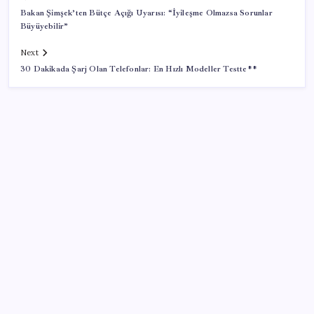
Bakan Şimşek’ten Bütçe Açığı Uyarısı: “İyileşme Olmazsa Sorunlar
Büyüyebilir”
Next
30 Dakikada Şarj Olan Telefonlar: En Hızlı Modeller Testte**
SON YAZILAR
Son dakika… ‘Çerçeve yasa’ TBMM Başkanlığı’na
sunuldu: 360’a yakın milletvekili imzaladı
Değerinden 500 milyar dolar eridi
Google’dan AirTag’e Rakip: Pixel Tag Geliyor