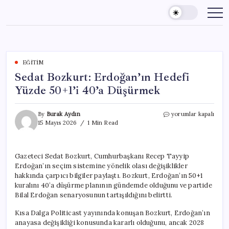
Skip
to
content
EĞITIM
Sedat Bozkurt: Erdoğan’ın Hedefi
Yüzde 50+1’i 40’a Düşürmek
Sedat
By
Burak Aydın
yorumlar kapalı
Bozkurt:
15 Mayıs 2026
1 Min Read
Erdoğan’ın
Hedefi
Yüzde
Gazeteci Sedat Bozkurt, Cumhurbaşkanı Recep Tayyip
50+1’i
Erdoğan’ın seçim sistemine yönelik olası değişiklikler
40’a
Düşürmek
hakkında çarpıcı bilgiler paylaştı. Bozkurt, Erdoğan’ın 50+1
için
kuralını 40’a düşürme planının gündemde olduğunu ve partide
Bilal Erdoğan senaryosunun tartışıldığını belirtti.
Kısa Dalga Politicast yayınında konuşan Bozkurt, Erdoğan’ın
anayasa değişikliği konusunda kararlı olduğunu, ancak 2028