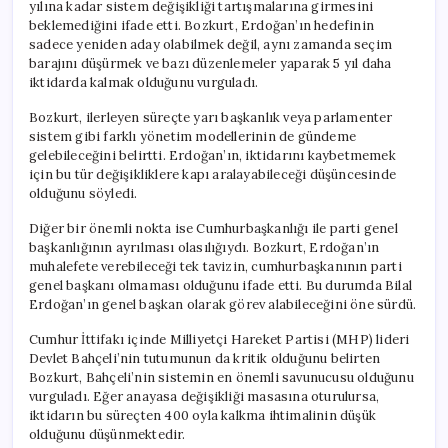
yılına kadar sistem değişikliği tartışmalarına girmesini
beklemediğini ifade etti. Bozkurt, Erdoğan’ın hedefinin
sadece yeniden aday olabilmek değil, aynı zamanda seçim
barajını düşürmek ve bazı düzenlemeler yaparak 5 yıl daha
iktidarda kalmak olduğunu vurguladı.
Bozkurt, ilerleyen süreçte yarı başkanlık veya parlamenter
sistem gibi farklı yönetim modellerinin de gündeme
gelebileceğini belirtti. Erdoğan’ın, iktidarını kaybetmemek
için bu tür değişikliklere kapı aralayabileceği düşüncesinde
olduğunu söyledi.
Diğer bir önemli nokta ise Cumhurbaşkanlığı ile parti genel
başkanlığının ayrılması olasılığıydı. Bozkurt, Erdoğan’ın
muhalefete verebileceği tek tavizin, cumhurbaşkanının parti
genel başkanı olmaması olduğunu ifade etti. Bu durumda Bilal
Erdoğan’ın genel başkan olarak görev alabileceğini öne sürdü.
Cumhur İttifakı içinde Milliyetçi Hareket Partisi (MHP) lideri
Devlet Bahçeli’nin tutumunun da kritik olduğunu belirten
Bozkurt, Bahçeli’nin sistemin en önemli savunucusu olduğunu
vurguladı. Eğer anayasa değişikliği masasına oturulursa,
iktidarın bu süreçten 400 oyla kalkma ihtimalinin düşük
olduğunu düşünmektedir.