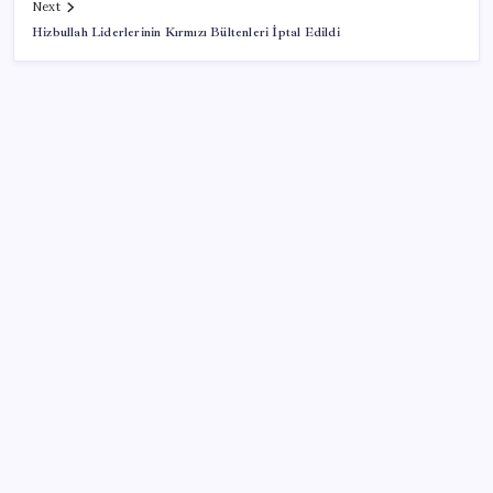
Next
Hizbullah Liderlerinin Kırmızı Bültenleri İptal Edildi
SON YAZILAR
Airbnb, ürün geliştirme süreçlerinde yapay zekayı
kullanıyor
TBMM Adalet Komisyonu’nda çerçeve yasa
tartışmalarla başladı: Komisyonda ‘yasa’ atışması
Citi, üçüncü çeyrek petrol tahminini yükseltti
İş Bankası Genel Müdürü Hakan Aran görevden