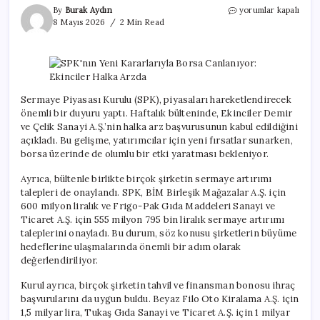
SPK’nın
By
Burak Aydın
yorumlar kapalı
Yeni
8 Mayıs 2026
2 Min Read
Kararlarıyla
Borsa
Canlanıyor:
Ekinciler
Halka
Arzda
Sermaye Piyasası Kurulu (SPK), piyasaları hareketlendirecek
için
önemli bir duyuru yaptı. Haftalık bülteninde, Ekinciler Demir
ve Çelik Sanayi A.Ş.’nin halka arz başvurusunun kabul edildiğini
açıkladı. Bu gelişme, yatırımcılar için yeni fırsatlar sunarken,
borsa üzerinde de olumlu bir etki yaratması bekleniyor.
Ayrıca, bültenle birlikte birçok şirketin sermaye artırımı
talepleri de onaylandı. SPK, BİM Birleşik Mağazalar A.Ş. için
600 milyon liralık ve Frigo-Pak Gıda Maddeleri Sanayi ve
Ticaret A.Ş. için 555 milyon 795 bin liralık sermaye artırımı
taleplerini onayladı. Bu durum, söz konusu şirketlerin büyüme
hedeflerine ulaşmalarında önemli bir adım olarak
değerlendiriliyor.
Kurul ayrıca, birçok şirketin tahvil ve finansman bonosu ihraç
başvurularını da uygun buldu. Beyaz Filo Oto Kiralama A.Ş. için
1,5 milyar lira, Tukaş Gıda Sanayi ve Ticaret A.Ş. için 1 milyar