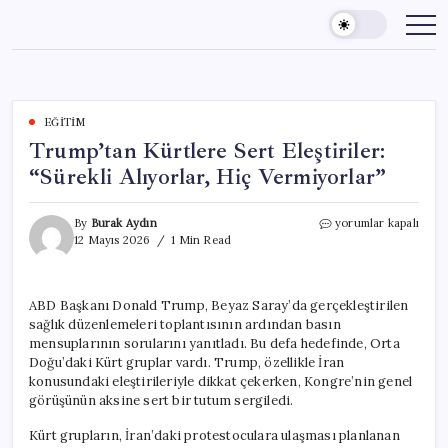
Skip
to
content
EĞITIM
Trump’tan Kürtlere Sert Eleştiriler:
“Sürekli Alıyorlar, Hiç Vermiyorlar”
Trump’tan
By
Burak Aydın
yorumlar kapalı
Kürtlere
12 Mayıs 2026
1 Min Read
Sert
Eleştiriler:
“Sürekli
ABD Başkanı Donald Trump, Beyaz Saray’da gerçekleştirilen
Alıyorlar,
sağlık düzenlemeleri toplantısının ardından basın
Hiç
Vermiyorlar”
mensuplarının sorularını yanıtladı. Bu defa hedefinde, Orta
için
Doğu’daki Kürt gruplar vardı. Trump, özellikle İran
konusundaki eleştirileriyle dikkat çekerken, Kongre’nin genel
görüşünün aksine sert bir tutum sergiledi.
Kürt grupların, İran’daki protestoculara ulaşması planlanan