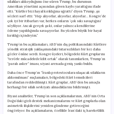
silahları alıkoyduğunu öne süren Trump, bu durumun
Amerikan yönetimi açısından güven kaybı yarattığını ifade
etti. “Kürtler bizi hayal kırıklığına uğrattı” diyen Trump, şu
sözleri sarf etti: “Hep alıyorlar, alıyorlar, alıyorlar… Kongre’de
çok iyi bir itibarları var, herkes onların ‘çok sıkı savaştığını’
söylüyor. Ancak gerçek şu ki, onlar yalnızca kendilerine
ödeme yapıldığında savaşıyorlar. Bu yüzden büyük bir hayal
kırıklığı içindeyim.”
Trump’ın bu açıklamaları, ABD’nin dış politikasındaki Kürtlere
yönelik stratejik yaklaşımındaki tutarsızlıkları bir kez daha
gözler önüne serdi. Kongre üyeleri, bölgedeki Kürt gruplarını
“terörle mücadelede kilit ortak” olarak tanımlarken, Trump’ın
“paralı asker” iması, siyasi arenada geniş yankı buldu.
Daha önce Trump’ın “İranlı protestoculara ulaşacak silahların
alıkonulması” suçlamaları, bölgedeki Kürt temsilcileri
tarafından reddedilmişti. Kürt gruplar, ABD’den bu amaçla
herhangi bir silah sevkiyatı almadıklarını bildirmişti.
Siyasi analistler, Trump’ın son açıklamalarının, ABD’nin Orta
Doğu’daki gizli destek mekanizmalarını ve Kürt gruplarla olan
asimetrik ilişkilerini yeniden gündeme getireceğini
öngörüyor. Bu açıklamaların, özellikle İran’daki iç hareketlilik