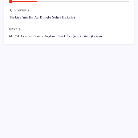
Previous
Türkiye’nin En Az Borçlu Şehri Hakkâri
Next
60 Yıl Aradan Sonra Açılan Tünel: İki Şehri Birleştiriyor
SON YAZILAR
Airbnb, ürün geliştirme süreçlerinde yapay zekayı
kullanıyor
TBMM Adalet Komisyonu’nda çerçeve yasa