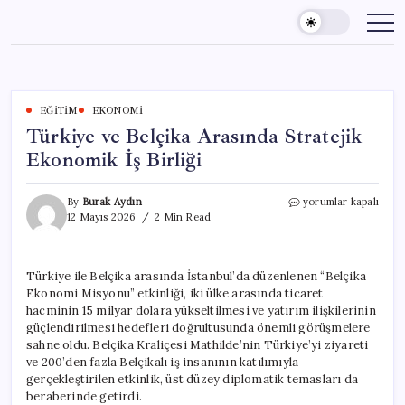
Skip
to
content
EĞITIM
EKONOMI
Türkiye ve Belçika Arasında Stratejik
Ekonomik İş Birliği
Türkiye
By
Burak Aydın
yorumlar kapalı
ve
12 Mayıs 2026
2 Min Read
Belçika
Arasında
Stratejik
Türkiye ile Belçika arasında İstanbul’da düzenlenen “Belçika
Ekonomik
Ekonomi Misyonu” etkinliği, iki ülke arasında ticaret
İş
Birliği
hacminin 15 milyar dolara yükseltilmesi ve yatırım ilişkilerinin
için
güçlendirilmesi hedefleri doğrultusunda önemli görüşmelere
sahne oldu. Belçika Kraliçesi Mathilde’nin Türkiye’yi ziyareti
ve 200’den fazla Belçikalı iş insanının katılımıyla
gerçekleştirilen etkinlik, üst düzey diplomatik temasları da
beraberinde getirdi.