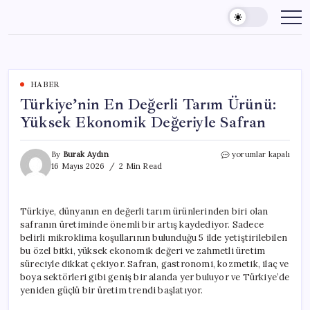
Skip
to
content
HABER
Türkiye’nin En Değerli Tarım Ürünü:
Yüksek Ekonomik Değeriyle Safran
Türkiye’nin
By
Burak Aydın
yorumlar kapalı
En
16 Mayıs 2026
2 Min Read
Değerli
Tarım
Ürünü:
Türkiye, dünyanın en değerli tarım ürünlerinden biri olan
Yüksek
safranın üretiminde önemli bir artış kaydediyor. Sadece
Ekonomik
Değeriyle
belirli mikroklima koşullarının bulunduğu 5 ilde yetiştirilebilen
Safran
bu özel bitki, yüksek ekonomik değeri ve zahmetli üretim
için
süreciyle dikkat çekiyor. Safran, gastronomi, kozmetik, ilaç ve
boya sektörleri gibi geniş bir alanda yer buluyor ve Türkiye’de
yeniden güçlü bir üretim trendi başlatıyor.