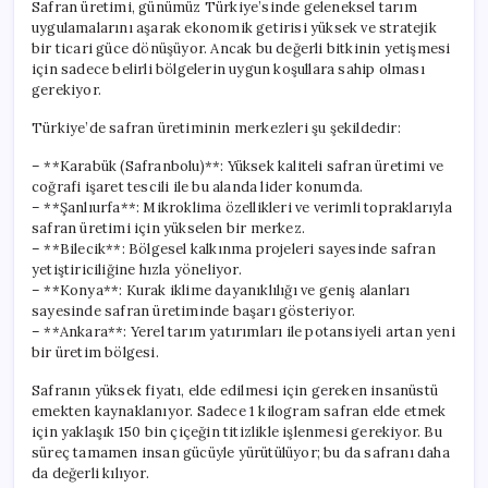
Safran üretimi, günümüz Türkiye’sinde geleneksel tarım
uygulamalarını aşarak ekonomik getirisi yüksek ve stratejik
bir ticari güce dönüşüyor. Ancak bu değerli bitkinin yetişmesi
için sadece belirli bölgelerin uygun koşullara sahip olması
gerekiyor.
Türkiye’de safran üretiminin merkezleri şu şekildedir:
– **Karabük (Safranbolu)**: Yüksek kaliteli safran üretimi ve
coğrafi işaret tescili ile bu alanda lider konumda.
– **Şanlıurfa**: Mikroklima özellikleri ve verimli topraklarıyla
safran üretimi için yükselen bir merkez.
– **Bilecik**: Bölgesel kalkınma projeleri sayesinde safran
yetiştiriciliğine hızla yöneliyor.
– **Konya**: Kurak iklime dayanıklılığı ve geniş alanları
sayesinde safran üretiminde başarı gösteriyor.
– **Ankara**: Yerel tarım yatırımları ile potansiyeli artan yeni
bir üretim bölgesi.
Safranın yüksek fiyatı, elde edilmesi için gereken insanüstü
emekten kaynaklanıyor. Sadece 1 kilogram safran elde etmek
için yaklaşık 150 bin çiçeğin titizlikle işlenmesi gerekiyor. Bu
süreç tamamen insan gücüyle yürütülüyor; bu da safranı daha
da değerli kılıyor.