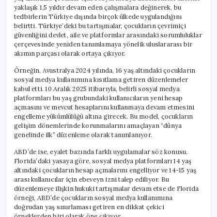
yaklaşık 1,5 yıldır devam eden çalışmalara değinerek, bu
tedbirlerin Türkiye dışında birçok ülkede uygulandığını
belirtti. Türkiye’deki bu tartışmalar, çocukların çevrimiçi
güvenliğini devlet, aile ve platformlar arasındaki sorumluluklar
çerçevesinde yeniden tanımlamaya yönelik uluslararası bir
akımın parçası olarak ortaya çıkıyor.
Örneğin, Avustralya 2024 yılında, 16 yaş altındaki çocukların
sosyal medya kullanımına kısıtlama getiren düzenlemeler
kabul etti. 10 Aralık 2025 itibarıyla, belirli sosyal medya
platformları bu yaş grubundaki kullanıcıların yeni hesap
açmasını ve mevcut hesaplarını kullanmaya devam etmesini
engelleme yükümlülüğü altına girecek. Bu model, çocukların
gelişim dönemlerinde korunmalarını amaçlayan “dünya
genelinde ilk” düzenleme olarak tanımlanıyor.
ABD’de ise, eyalet bazında farklı uygulamalar söz konusu.
Florida’daki yasaya göre, sosyal medya platformları 14 yaş
altındaki çocukların hesap açmalarını engelliyor ve 14-15 yaş
arası kullanıcılar için ebeveyn izni talep ediliyor. Bu
düzenlemeye ilişkin hukuki tartışmalar devam etse de Florida
örneği, ABD’de çocukların sosyal medya kullanımına
doğrudan yaş sınırlaması getiren en dikkat çekici
örneklerden biri olarak öne çıkıyor.