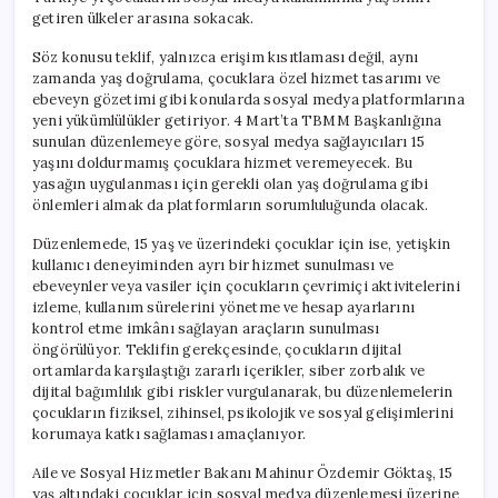
için
getiren ülkeler arasına sokacak.
Söz konusu teklif, yalnızca erişim kısıtlaması değil, aynı
zamanda yaş doğrulama, çocuklara özel hizmet tasarımı ve
ebeveyn gözetimi gibi konularda sosyal medya platformlarına
yeni yükümlülükler getiriyor. 4 Mart’ta TBMM Başkanlığına
sunulan düzenlemeye göre, sosyal medya sağlayıcıları 15
yaşını doldurmamış çocuklara hizmet veremeyecek. Bu
yasağın uygulanması için gerekli olan yaş doğrulama gibi
önlemleri almak da platformların sorumluluğunda olacak.
Düzenlemede, 15 yaş ve üzerindeki çocuklar için ise, yetişkin
kullanıcı deneyiminden ayrı bir hizmet sunulması ve
ebeveynler veya vasiler için çocukların çevrimiçi aktivitelerini
izleme, kullanım sürelerini yönetme ve hesap ayarlarını
kontrol etme imkânı sağlayan araçların sunulması
öngörülüyor. Teklifin gerekçesinde, çocukların dijital
ortamlarda karşılaştığı zararlı içerikler, siber zorbalık ve
dijital bağımlılık gibi riskler vurgulanarak, bu düzenlemelerin
çocukların fiziksel, zihinsel, psikolojik ve sosyal gelişimlerini
korumaya katkı sağlaması amaçlanıyor.
Aile ve Sosyal Hizmetler Bakanı Mahinur Özdemir Göktaş, 15
yaş altındaki çocuklar için sosyal medya düzenlemesi üzerine