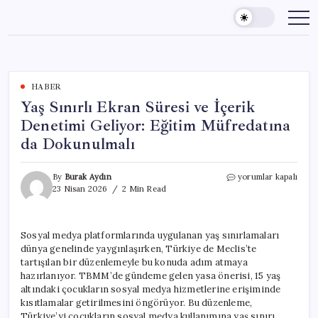
Skip
to
content
HABER
Yaş Sınırlı Ekran Süresi ve İçerik
Denetimi Geliyor: Eğitim Müfredatına
da Dokunulmalı
Yaş
By
Burak Aydın
yorumlar kapalı
Sınırlı
23 Nisan 2026
2 Min Read
Ekran
Süresi
ve
Sosyal medya platformlarında uygulanan yaş sınırlamaları
İçerik
dünya genelinde yaygınlaşırken, Türkiye de Meclis’te
Denetimi
Geliyor:
tartışılan bir düzenlemeyle bu konuda adım atmaya
Eğitim
hazırlanıyor. TBMM’de gündeme gelen yasa önerisi, 15 yaş
Müfredatına
altındaki çocukların sosyal medya hizmetlerine erişiminde
da
kısıtlamalar getirilmesini öngörüyor. Bu düzenleme,
Dokunulmalı
Türkiye’yi çocukların sosyal medya kullanımına yaş sınırı