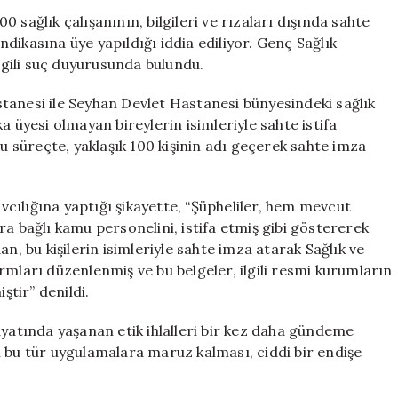
Sahte
 sağlık çalışanının, bilgileri ve rızaları dışında sahte
İmza
endikasına üye yapıldığı iddia ediliyor. Genç Sağlık
Skandalı:
gili suç duyurusunda bulundu.
100
Kişi
tanesi ile Seyhan Devlet Hastanesi bünyesindeki sağlık
Yandaş
a üyesi olmayan bireylerin isimleriyle sahte istifa
Sendikaya
Bu süreçte, yaklaşık 100 kişinin adı geçerek sahte imza
Üye
Yapıldı
için
cılığına yaptığı şikayette, “Şüpheliler, hem mevcut
a bağlı kamu personelini, istifa etmiş gibi göstererek
n, bu kişilerin isimleriyle sahte imza atarak Sağlık ve
rmları düzenlenmiş ve bu belgeler, ilgili resmi kurumların
ştir” denildi.
ayatında yaşanan etik ihlalleri bir kez daha gündeme
 bu tür uygulamalara maruz kalması, ciddi bir endişe