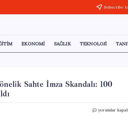
Subscribe t
ĞİTİM
EKONOMİ
SAĞLIK
TEKNOLOJİ
TANI
Yönelik Sahte İmza Skandalı: 100
ldı
Adana’da
yorumlar kapal
Sağlık
Çalışanlarına
Yönelik