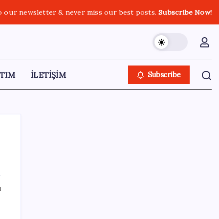
o our newsletter & never miss our best posts.
Subscribe Now!
TIM
İLETİŞİM
Subscribe
SON YAZILAR
ı
Son dakika… ‘Çerçeve yasa’ TBMM
Başkanlığı’na sunuldu: 360’a yakın