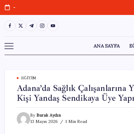
Skip
-
to
content
https://www.facebook.com/
https://twitter.com/
https://t.me/
https://www.instagram.com/
https://youtube.com/
ANA SAYFA
E
EĞITIM
Adana’da Sağlık Çalışanlarına 
Kişi Yandaş Sendikaya Üye Yapı
By
Burak Aydın
13 Mayıs 2026
1 Min Read