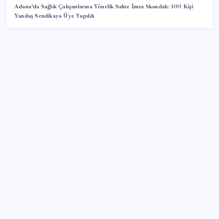
Adana’da Sağlık Çalışanlarına Yönelik Sahte İmza Skandalı: 100 Kişi
Yandaş Sendikaya Üye Yapıldı
SON YAZILAR
Son dakika… ‘Çerçeve yasa’ TBMM Başkanlığı’na
sunuldu: 360’a yakın milletvekili imzaladı
Değerinden 500 milyar dolar eridi
Google’dan AirTag’e Rakip: Pixel Tag Geliyor
Petrolde sular duruldu
Türkiye’nin dev bira şirketi ünlü rakı markasını satın