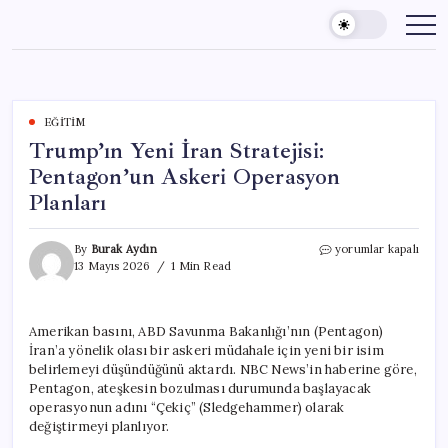
Skip
to
content
EĞITIM
Trump’ın Yeni İran Stratejisi:
Pentagon’un Askeri Operasyon
Planları
Trump’ın
By
Burak Aydın
yorumlar kapalı
Yeni
13 Mayıs 2026
1 Min Read
İran
Stratejisi:
Pentagon’un
Amerikan basını, ABD Savunma Bakanlığı’nın (Pentagon)
Askeri
İran’a yönelik olası bir askeri müdahale için yeni bir isim
Operasyon
Planları
belirlemeyi düşündüğünü aktardı. NBC News’in haberine göre,
için
Pentagon, ateşkesin bozulması durumunda başlayacak
operasyonun adını “Çekiç” (Sledgehammer) olarak
değiştirmeyi planlıyor.