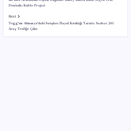
Denizaltı Kablo Projesi
Next
Togg’un Almanya’daki Satışları Hayal Kırıklığı Yarattı: Sadece 261
Araç Trafiğe Çıktı
SON YAZILAR
Airbnb, ürün geliştirme süreçlerinde yapay zekayı
kullanıyor
TBMM Adalet Komisyonu’nda çerçeve yasa
tartışmalarla başladı: Komisyonda ‘yasa’ atışması