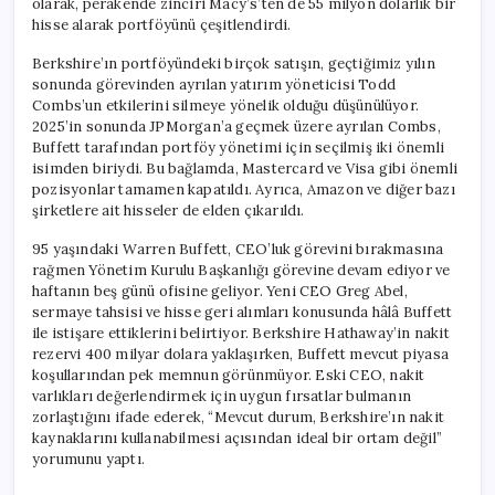
olarak, perakende zinciri Macy’s’ten de 55 milyon dolarlık bir
hisse alarak portföyünü çeşitlendirdi.
Berkshire’ın portföyündeki birçok satışın, geçtiğimiz yılın
sonunda görevinden ayrılan yatırım yöneticisi Todd
Combs’un etkilerini silmeye yönelik olduğu düşünülüyor.
2025’in sonunda JPMorgan’a geçmek üzere ayrılan Combs,
Buffett tarafından portföy yönetimi için seçilmiş iki önemli
isimden biriydi. Bu bağlamda, Mastercard ve Visa gibi önemli
pozisyonlar tamamen kapatıldı. Ayrıca, Amazon ve diğer bazı
şirketlere ait hisseler de elden çıkarıldı.
95 yaşındaki Warren Buffett, CEO’luk görevini bırakmasına
rağmen Yönetim Kurulu Başkanlığı görevine devam ediyor ve
haftanın beş günü ofisine geliyor. Yeni CEO Greg Abel,
sermaye tahsisi ve hisse geri alımları konusunda hâlâ Buffett
ile istişare ettiklerini belirtiyor. Berkshire Hathaway’in nakit
rezervi 400 milyar dolara yaklaşırken, Buffett mevcut piyasa
koşullarından pek memnun görünmüyor. Eski CEO, nakit
varlıkları değerlendirmek için uygun fırsatlar bulmanın
zorlaştığını ifade ederek, “Mevcut durum, Berkshire’ın nakit
kaynaklarını kullanabilmesi açısından ideal bir ortam değil”
yorumunu yaptı.