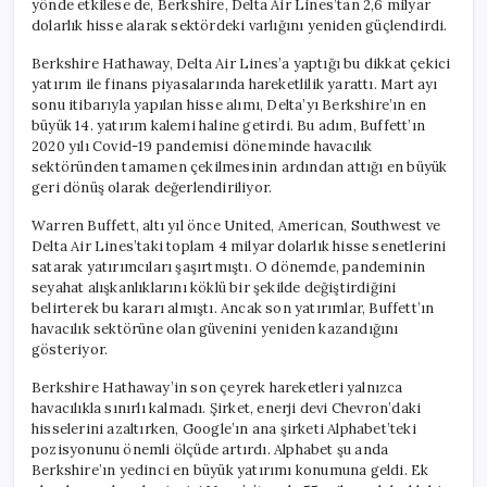
yönde etkilese de, Berkshire, Delta Air Lines’tan 2,6 milyar
Yatırım
dolarlık hisse alarak sektördeki varlığını yeniden güçlendirdi.
Yapıyor
için
Berkshire Hathaway, Delta Air Lines’a yaptığı bu dikkat çekici
yatırım ile finans piyasalarında hareketlilik yarattı. Mart ayı
sonu itibarıyla yapılan hisse alımı, Delta’yı Berkshire’ın en
büyük 14. yatırım kalemi haline getirdi. Bu adım, Buffett’ın
2020 yılı Covid-19 pandemisi döneminde havacılık
sektöründen tamamen çekilmesinin ardından attığı en büyük
geri dönüş olarak değerlendiriliyor.
Warren Buffett, altı yıl önce United, American, Southwest ve
Delta Air Lines’taki toplam 4 milyar dolarlık hisse senetlerini
satarak yatırımcıları şaşırtmıştı. O dönemde, pandeminin
seyahat alışkanlıklarını köklü bir şekilde değiştirdiğini
belirterek bu kararı almıştı. Ancak son yatırımlar, Buffett’ın
havacılık sektörüne olan güvenini yeniden kazandığını
gösteriyor.
Berkshire Hathaway’in son çeyrek hareketleri yalnızca
havacılıkla sınırlı kalmadı. Şirket, enerji devi Chevron’daki
hisselerini azaltırken, Google’ın ana şirketi Alphabet’teki
pozisyonunu önemli ölçüde artırdı. Alphabet şu anda
Berkshire’ın yedinci en büyük yatırımı konumuna geldi. Ek