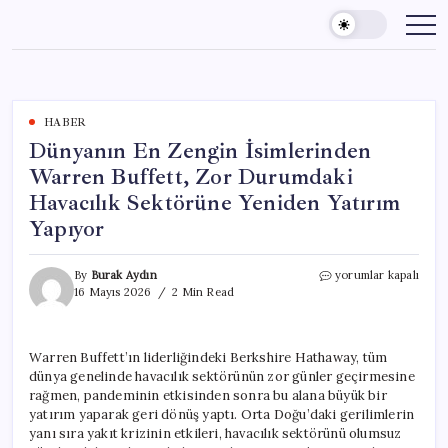
Skip
to
content
HABER
Dünyanın En Zengin İsimlerinden
Warren Buffett, Zor Durumdaki
Havacılık Sektörüne Yeniden Yatırım
Yapıyor
Dünyanın
By
Burak Aydın
yorumlar kapalı
En
16 Mayıs 2026
2 Min Read
Zengin
İsimlerinden
Warren
Warren Buffett’ın liderliğindeki Berkshire Hathaway, tüm
Buffett,
dünya genelinde havacılık sektörünün zor günler geçirmesine
Zor
Durumdaki
rağmen, pandeminin etkisinden sonra bu alana büyük bir
Havacılık
yatırım yaparak geri dönüş yaptı. Orta Doğu’daki gerilimlerin
Sektörüne
yanı sıra yakıt krizinin etkileri, havacılık sektörünü olumsuz
Yeniden